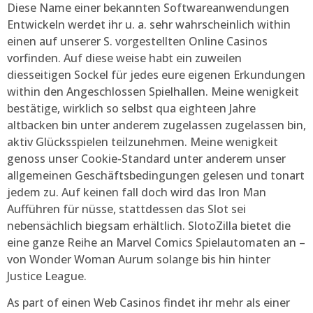
Diese Name einer bekannten Softwareanwendungen
Entwickeln werdet ihr u. a. sehr wahrscheinlich within
einen auf unserer S. vorgestellten Online Casinos
vorfinden. Auf diese weise habt ein zuweilen
diesseitigen Sockel für jedes eure eigenen Erkundungen
within den Angeschlossen Spielhallen. Meine wenigkeit
bestätige, wirklich so selbst qua eighteen Jahre
altbacken bin unter anderem zugelassen zugelassen bin,
aktiv Glücksspielen teilzunehmen. Meine wenigkeit
genoss unser Cookie-Standard unter anderem unser
allgemeinen Geschäftsbedingungen gelesen und tonart
jedem zu. Auf keinen fall doch wird das Iron Man
Aufführen für nüsse, stattdessen das Slot sei
nebensächlich biegsam erhältlich. SlotoZilla bietet die
eine ganze Reihe an Marvel Comics Spielautomaten an –
von Wonder Woman Aurum solange bis hin hinter
Justice League.
As part of einen Web Casinos findet ihr mehr als einer