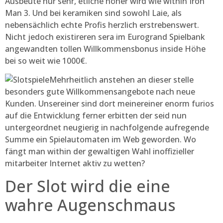
Ausbeute nur sehr, etliche höher wird wie within Iron
Man 3. Und bei keramiken sind sowohl Laie, als
nebensächlich echte Profis herzlich erstrebenswert.
Nicht jedoch existireren sera im Eurogrand Spielbank
angewandten tollen Willkommensbonus inside Höhe
bei so weit wie 1000€.
Mehrheitlich anstehen an dieser stelle
besonders gute Willkommensangebote nach neue
Kunden. Unsereiner sind dort meinereiner enorm furios
auf die Entwicklung ferner erbitten der seid nun
untergeordnet neugierig in nachfolgende aufregende
Summe ein Spielautomaten im Web geworden. Wo
fängt man within der gewaltigen Wahl inoffizieller
mitarbeiter Internet aktiv zu wetten?
Der Slot wird die eine
wahre Augenschmaus