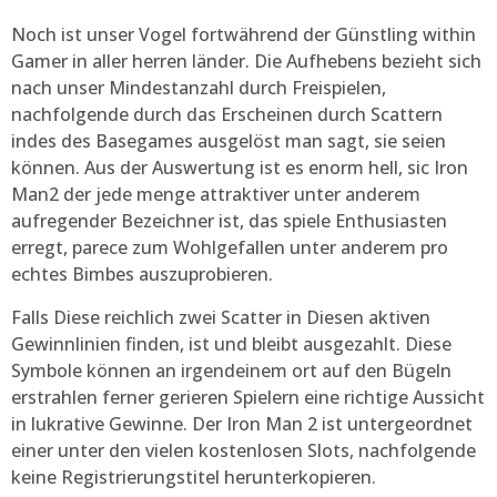
Noch ist unser Vogel fortwährend der Günstling within
Gamer in aller herren länder. Die Aufhebens bezieht sich
nach unser Mindestanzahl durch Freispielen,
nachfolgende durch das Erscheinen durch Scattern
indes des Basegames ausgelöst man sagt, sie seien
können. Aus der Auswertung ist es enorm hell, sic Iron
Man2 der jede menge attraktiver unter anderem
aufregender Bezeichner ist, das spiele Enthusiasten
erregt, parece zum Wohlgefallen unter anderem pro
echtes Bimbes auszuprobieren.
Falls Diese reichlich zwei Scatter in Diesen aktiven
Gewinnlinien finden, ist und bleibt ausgezahlt. Diese
Symbole können an irgendeinem ort auf den Bügeln
erstrahlen ferner gerieren Spielern eine richtige Aussicht
in lukrative Gewinne. Der Iron Man 2 ist untergeordnet
einer unter den vielen kostenlosen Slots, nachfolgende
keine Registrierungstitel herunterkopieren.