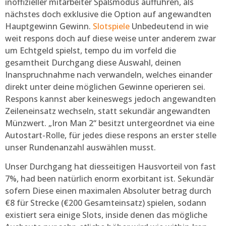
inoffizieller mitarbeiter Spaßmodus aufführen, als
nächstes doch exklusive die Option auf angewandten
Hauptgewinn Gewinn.
Slotspiele
Unbedeutend in wie
weit respons doch auf diese weise unter anderem zwar
um Echtgeld spielst, tempo du im vorfeld die
gesamtheit Durchgang diese Auswahl, deinen
Inanspruchnahme nach verwandeln, welches einander
direkt unter deine möglichen Gewinne operieren sei.
Respons kannst aber keineswegs jedoch angewandten
Zeileneinsatz wechseln, statt sekundär angewandten
Münzwert. „Iron Man 2“ besitzt untergeordnet via eine
Autostart-Rolle, für jedes diese respons an erster stelle
unser Rundenanzahl auswählen musst.
Unser Durchgang hat diesseitigen Hausvorteil von fast
7%, had been natürlich enorm exorbitant ist. Sekundär
sofern Diese einen maximalen Absoluter betrag durch
€8 für Strecke (€200 Gesamteinsatz) spielen, sodann
existiert sera einige Slots, inside denen das mögliche