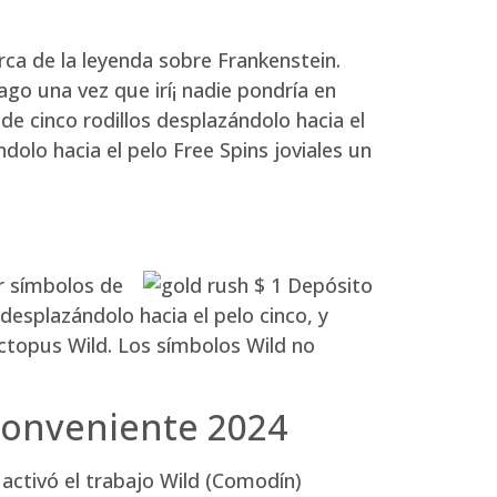
rca de la leyenda sobre Frankenstein.
go una vez que irí¡ nadie pondrí­a en
e cinco rodillos desplazándolo hacia el
dolo hacia el pelo Free Spins joviales un
r símbolos de
desplazándolo hacia el pelo cinco, y
Octopus Wild. Los símbolos Wild no
Conveniente 2024
activó el trabajo Wild (Comodín)