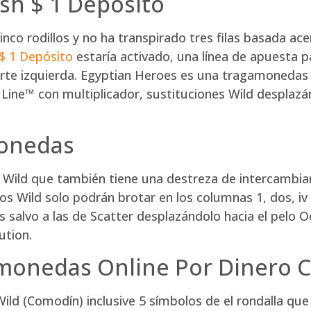
sh $ 1 Depósito
co rodillos y no ha transpirado tres filas basada ace
 $ 1 Depósito
estaría activado, una línea de apuesta pa
rte izquierda. Egyptian Heroes es una tragamonedas d
Line™ con multiplicador, sustituciones Wild desplazán
monedas
n Wild que también tiene una destreza de intercambia
s Wild solo podrán brotar en los columnas 1, dos, iv 
 salvo a las de Scatter desplazándolo hacia el pelo 
ution.
amonedas Online Por Dinero 
d (Comodín) inclusive 5 símbolos de el rondalla que 