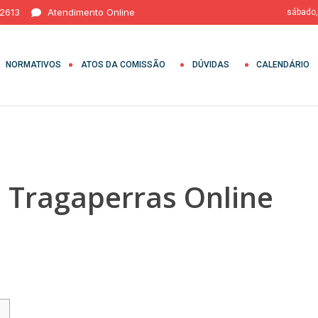
 2613
Atendimento Online
sábado,
NORMATIVOS
ATOS DA COMISSÃO
DÚVIDAS
CALENDÁRIO
 Tragaperras Online