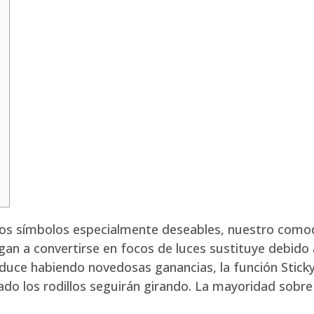
s símbolos especialmente deseables, nuestro comodín
gan a convertirse en focos de luces sustituye debido
uce habiendo novedosas ganancias, la función Sticky 
ado los rodillos seguirán girando.
La mayoridad sobre