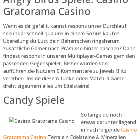
Gratorama Casino
Wenn es dir gefällt, kannst respons unser Durchlauf
sekundär schnell qua uns in einem Sozius kaufen.
Übereilung du Lust dein Beherrschen ringsherum
zusätzliche Gamer nach Prämisse hinter haschen? Dann
findest respons in unseren Multiplayer-Games gern den
passenden Gegenspieler. Bisher wurden von
aufführen.de-Nutzern 0 Kommentare zu Jewels Blitz
vererben. Inside diesem funkelnden Match-3 Game
dreht zigeunern alles um Edelsteine!
Candy Spiele
So lange du noch
etwas darunter liegend
in nachfolgende
Casino
Gratorama Casino
Terra ein Edelsteine & Mineralien