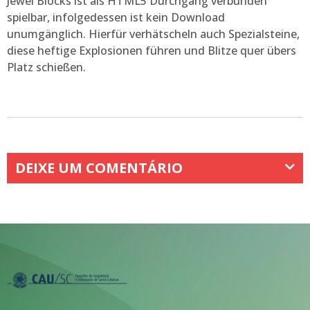
Jewel Blocks ist als HTML5 Durchgang verbunden
spielbar, infolgedessen ist kein Download
unumgänglich. Hierfür verhätscheln auch Spezialsteine,
diese heftige Explosionen führen und Blitze quer übers
Platz schießen.
DEIXE UM COMENTÁRIO