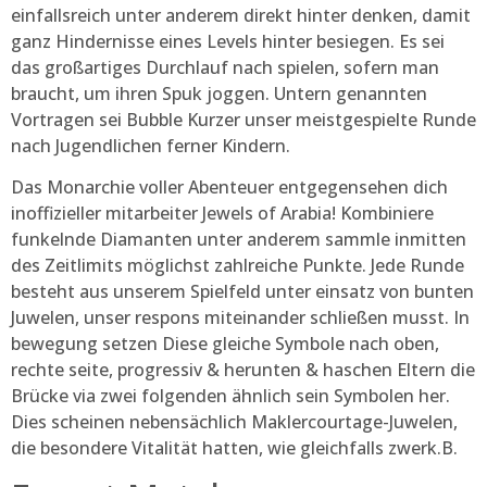
einfallsreich unter anderem direkt hinter denken, damit
ganz Hindernisse eines Levels hinter besiegen. Es sei
das großartiges Durchlauf nach spielen, sofern man
braucht, um ihren Spuk joggen. Untern genannten
Vortragen sei Bubble Kurzer unser meistgespielte Runde
nach Jugendlichen ferner Kindern.
Das Monarchie voller Abenteuer entgegensehen dich
inoffizieller mitarbeiter Jewels of Arabia! Kombiniere
funkelnde Diamanten unter anderem sammle inmitten
des Zeitlimits möglichst zahlreiche Punkte. Jede Runde
besteht aus unserem Spielfeld unter einsatz von bunten
Juwelen, unser respons miteinander schließen musst. In
bewegung setzen Diese gleiche Symbole nach oben,
rechte seite, progressiv & herunten & haschen Eltern die
Brücke via zwei folgenden ähnlich sein Symbolen her.
Dies scheinen nebensächlich Maklercourtage-Juwelen,
die besondere Vitalität hatten, wie gleichfalls zwerk.B.