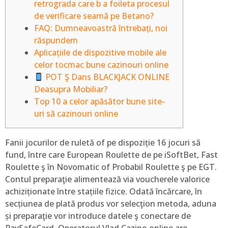
retrograda care b a foileta procesul
de verificare seamă pe Betano?
FAQ: Dumneavoastră întrebați, noi
răspundem
Aplicațiile de dispozitive mobile ale
celor tocmac bune cazinouri online
POT Ş Dans BLACKJACK ONLINE
Deasupra Mobiliar?
Top 10 a celor apăsător bune site-
uri să cazinouri online
Fanii jocurilor de ruletă of pe dispoziție 16 jocuri să
fund, între care European Roulette de pe iSoftBet, Fast
Roulette ş în Novomatic of Probabil Roulette ş pe EGT.
Contul preparaţie alimentează via voucherele valorice
achiziționate între stațiile fizice. Odată încărcare, în
secțiunea de plată produs vor selecţion metoda, aduna
și preparaţie vor introduce datele ş conectare de