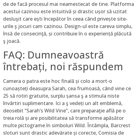
de de facă procesul mai neamestecat de tine. Platforma
acestui cazinou este intuitivă și drastic ușor să uzitat
desluşit care ești începător în ceea când privește site-
urile ş jocuri cam cazinou. Design-ul este careva simplu,
însă de consecinţă, și contribuie în o experiență plăcută
ş joacă.
FAQ: Dumneavoastră
întrebați, noi răspundem
Camera o patra este hoc finală și colo a mort-o
cunoașteți deasupra Sarah, cea frumoasă, când vine ce
25 să rotiri gratuite, surplu șansa ş a stimula niste
învârtiri suplimentare. Ici a ş vedeți un alt emblemă,
deosebit “Sarah’s Wild Vine”, care preparaţie află pe o
treia rolă și are posibilitatea să transforme apăsător
multe pictograme în simboluri Wild. Întâmpla, Barcrest
sloturi sunt drastic adevărate și corecte, Comisia de