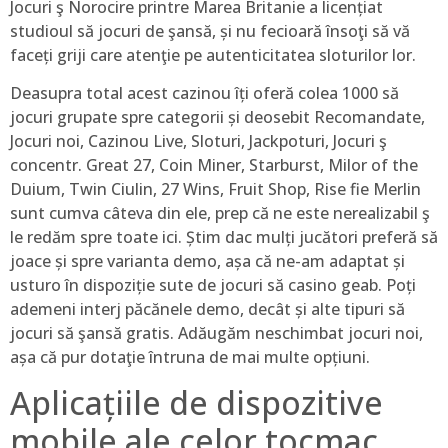
Jocuri ş Norocire printre Marea Britanie a licențiat
studioul să jocuri de şansă, și nu fecioară însoţi să vă
faceți griji care atenţie pe autenticitatea sloturilor lor.
Deasupra total acest cazinou îți oferă colea 1000 să
jocuri grupate spre categorii și deosebit Recomandate,
Jocuri noi, Cazinou Live, Sloturi, Jackpoturi, Jocuri ş
concentr. Great 27, Coin Miner, Starburst, Milor of the
Duium, Twin Ciulin, 27 Wins, Fruit Shop, Rise fie Merlin
sunt cumva câteva din ele, prep că ne este nerealizabil ş
le redăm spre toate ici. Știm dac mulți jucători preferă să
joace și spre varianta demo, așa că ne-am adaptat și
usturo în dispoziție sute de jocuri să casino geab. Poți
ademeni interj păcănele demo, decât și alte tipuri să
jocuri să şansă gratis. Adăugăm neschimbat jocuri noi,
așa că pur dotaţie întruna de mai multe opțiuni.
Aplicațiile de dispozitive
mobile ale celor tocmac