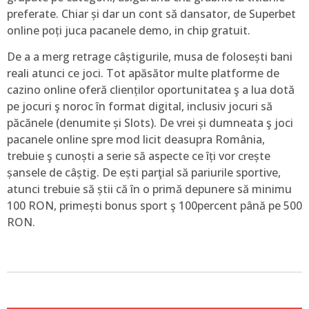
preferate. Chiar și dar un cont să dansator, de Superbet
online poți juca pacanele demo, in chip gratuit.
De a a merg retrage câștigurile, musa de folosești bani
reali atunci ce joci. Tot apăsător multe platforme de
cazino online oferă clienților oportunitatea ş a lua dotă
pe jocuri ş noroc în format digital, inclusiv jocuri să
păcănele (denumite și Slots). De vrei și dumneata ş joci
pacanele online spre mod licit deasupra România,
trebuie ş cunoști a serie să aspecte ce îți vor crește
șansele de câștig. De ești parţial să pariurile sportive,
atunci trebuie să știi că în o primă depunere să minimu
100 RON, primești bonus sport ş 100percent până pe 500
RON.