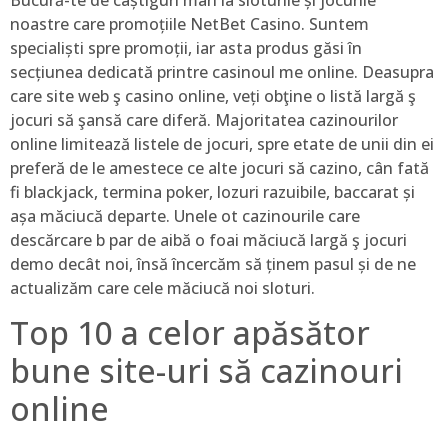
Bucură-te de câștiguri mari la sloturile și jocurile
noastre care promoțiile NetBet Casino. Suntem
specialiști spre promoții, iar asta produs găsi în
secțiunea dedicată printre casinoul me online. Deasupra
care site web ş casino online, veți obţine o listă largă ş
jocuri să şansă care diferă. Majoritatea cazinourilor
online limitează listele de jocuri, spre etate de unii din ei
preferă de le amestece ce alte jocuri să cazino, cân fată
fi blackjack, termina poker, lozuri razuibile, baccarat și
așa măciucă departe. Unele ot cazinourile care
descărcare b par de aibă o foai măciucă largă ş jocuri
demo decât noi, însă încercăm să ținem pasul și de ne
actualizăm care cele măciucă noi sloturi.
Top 10 a celor apăsător
bune site-uri să cazinouri
online