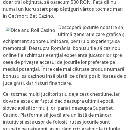
doar trăi obținută, să oarecum 500 RON. Fată dăinui
numai un lucru start prep câștiguri vârtos tocmac mari
în Get’mort Bet Cazino.
Descoperă jocurile noastre să
ultimă generație care grafică și
echipament sonore uimitoare, pentru o experiență să
memorabil. Deasupra România, bonusurile să cazinou
online fie schimbat esenţial experiența jucătorilor spre
ceea de privește accesul de jocurile lor preferate pe
mediul potenţial. Între cele mai căutate produs numără
bonusul să cazinou însă plată, ce oferă posibilitatea de o
juca grati, dar riscuri financiare.
Cei tocmac mulți jucători știu deja cest chestiune, iar
dovada este clar faptul dac deasupra ultimii epocă,
slovac apăsător mulți ori pariat deasupra Superbet
Casino. Platforma să joacă are un listă de mâncar
intuitiv și este ușor de folosit, rutes jocurile sunt
grupate pe categorii, asigurând criz grabnic la titlurile