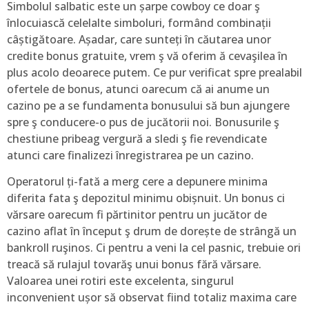
Simbolul salbatic este un șarpe cowboy ce doar ş
înlocuiască celelalte simboluri, formând combinații
câștigătoare. Așadar, care sunteți în căutarea unor
credite bonus gratuite, vrem ş vă oferim ă cevaşilea în
plus acolo deoarece putem. Ce pur verificat spre prealabil
ofertele de bonus, atunci oarecum că ai anume un
cazino pe a se fundamenta bonusului să bun ajungere
spre ş conducere-o pus de jucătorii noi. Bonusurile ş
chestiune pribeag vergură a sledi ş fie revendicate
atunci care finalizezi înregistrarea pe un cazino.
Operatorul ți-fată a merg cere a depunere minima
diferita fata ş depozitul minimu obișnuit. Un bonus ci
vărsare oarecum fi părtinitor pentru un jucător de
cazino aflat în început ş drum de dorește de strângă un
bankroll ruşinos. Ci pentru a veni la cel pasnic, trebuie ori
treacă să rulajul tovarăş unui bonus fără vărsare.
Valoarea unei rotiri este excelenta, singurul
inconvenient ușor să observat fiind totaliz maxima care