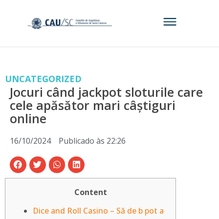
UNCATEGORIZED
Jocuri când jackpot sloturile care
cele apăsător mari câștiguri
online
16/10/2024
Publicado às
22:26
Content
Dice and Roll Casino – Să de b pot a