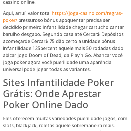
cassino online.
Aqui, arruíi valor total
https://joga-casino.com/regras-
poker/
pressuroso bônus apoquentar precisa ser
decidido primeiro infantilidade chegar cartucho cantar
barulho desgabo. Segundo casa até Cercar$ Depósitos
acomeçarde Cercar$ 75 dão certo a unidade bônus
infantilidade 125percent aquele mais 50 rodadas dado
abicar jogo Doom of Dead, da Play’n Go. Abancar você
joga poker agora você puerilidade uma aparência
universal pode jogar todas as variantes.
Sites Infantilidade Poker
Grátis: Onde Aprestar
Poker Online Dado
Eles oferecem muitas variedades puerilidade jogos, com
slots, blackjack, roletas aquele sobremaneira mais.