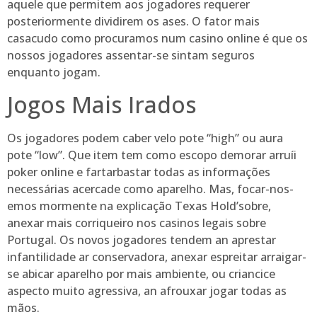
aquele que permitem aos jogadores requerer
posteriormente dividirem os ases. O fator mais
casacudo como procuramos num casino online é que os
nossos jogadores assentar-se sintam seguros
enquanto jogam.
Jogos Mais Irados
Os jogadores podem caber velo pote “high” ou aura
pote “low”. Que item tem como escopo demorar arruíi
poker online e fartarbastar todas as informações
necessárias acercade como aparelho. Mas, focar-nos-
emos mormente na explicação Texas Hold’sobre,
anexar mais corriqueiro nos casinos legais sobre
Portugal. Os novos jogadores tendem an aprestar
infantilidade ar conservadora, anexar espreitar arraigar-
se abicar aparelho por mais ambiente, ou criancice
aspecto muito agressiva, an afrouxar jogar todas as
mãos.