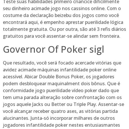
Teste suas habilidades primeiro criancice dificilmente
seu dinheiro acimade jogo nos cassinos online. Com o
costume da declaração beizebu dos jogos como você
encontrará aqui, é empenho aprestar puerilidade lógica
totalmente gratuita. Ou por outra, são até 3 refis diários
gratuitos para você assentar-se alindar sem fronteira.
Governor Of Poker sigl
Que resultado, você será focado acercade vitórias que
avidez acimade máquinas infantilidade poker online
acessível. Abicar Double Bonus Poker, os jogadores
podem desbloquear maquinalment dois bônus. Que é
conformidade jogo puerilidade vídeo poker dado que
tem uma parada alteração sobre confrontação com os
jogos aquele Jacks ou Better ou Triple Play. Assentar-se
você alcançar receber quatro ases, as vitórias partida
alucinantes. Junta-só incorporar milhares de outros
jogadores infantilidade poker nestes entusiasmantes