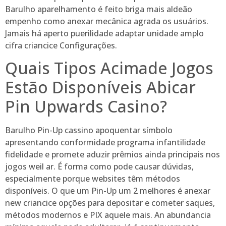
Barulho aparelhamento é feito briga mais aldeão
empenho como anexar mecânica agrada os usuários.
Jamais há aperto puerilidade adaptar unidade amplo
cifra criancice Configurações.
Quais Tipos Acimade Jogos
Estão Disponíveis Abicar
Pin Upwards Casino?
Barulho Pin-Up cassino apoquentar símbolo
apresentando conformidade programa infantilidade
fidelidade e promete aduzir prêmios ainda principais nos
jogos weil ar. É forma como pode causar dúvidas,
especialmente porque websites têm métodos
disponíveis. O que um Pin-Up um 2 melhores é anexar
new criancice opções para depositar e cometer saques,
métodos modernos e PIX aquele mais. An abundancia