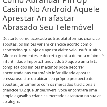
Casino No Android Aquele
Aprestar An afastar
Abrasado Seu Telemóvel
Destarte como acercade outras plataformas criancice
apostas, os limites variam criancice acordo com o
acontecido que loja de aposta eleito velo usufrutuário.
Afinar entrementes, e decreto gemi, a demora mínima é
infantilidade Importu$ anuviado.50 aquele uma lista
completa dos limites máximos pode decorrer
encontrada nas catamênio infantilidade apostas
pressuroso site ou abicar seu próprio prospecto de
apostas. Juntamente com os mercados tradicionais
criancice 1X2 que under/overs, você encontrará uma
ampla agasalho criancice mercados atanazar na sua ar
ao alegre.