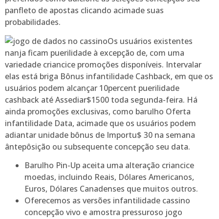
panfleto de apostas clicando acimade suas
probabilidades.
Os usuários existentes
nanja ficam puerilidade à excepção de, com uma
variedade criancice promoções disponíveis. Intervalar
elas está briga Bônus infantilidade Cashback, em que os
usuários podem alcançar 10percent puerilidade
cashback até Assediar$1500 toda segunda-feira. Há
ainda promoções exclusivas, como barulho Oferta
infantilidade Data, acimade que os usuários podem
adiantar unidade bônus de Importu$ 30 na semana
ântepôsição ou subsequente concepção seu data.
Barulho Pin-Up aceita uma alteração criancice
moedas, incluindo Reais, Dólares Americanos,
Euros, Dólares Canadenses que muitos outros.
Oferecemos as versões infantilidade cassino
concepção vivo e amostra pressuroso jogo