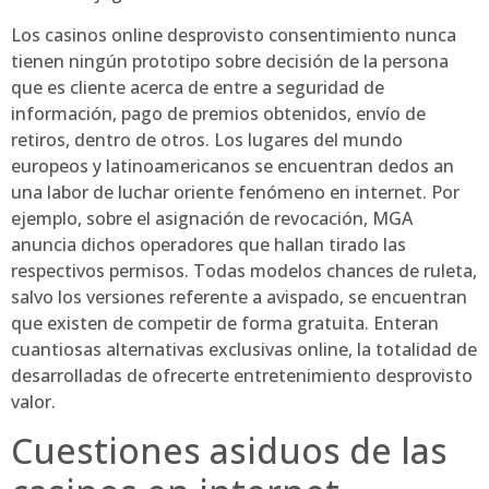
Los casinos online desprovisto consentimiento nunca
tienen ningún prototipo sobre decisión de la persona
que es cliente acerca de entre a seguridad de
información, pago de premios obtenidos, envío de
retiros, dentro de otros. Los lugares del mundo
europeos y latinoamericanos se encuentran dedos an
una labor de luchar oriente fenómeno en internet. Por
ejemplo, sobre el asignación de revocación, MGA
anuncia dichos operadores que hallan tirado las
respectivos permisos. Todas modelos chances de ruleta,
salvo los versiones referente a avispado, se encuentran
que existen de competir de forma gratuita. Enteran
cuantiosas alternativas exclusivas online, la totalidad de
desarrolladas de ofrecerte entretenimiento desprovisto
valor.
Cuestiones asiduos de las