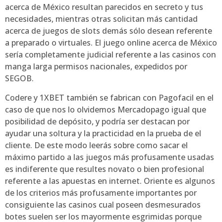
acerca de México resultan parecidos en secreto y tus
necesidades, mientras otras solicitan más cantidad
acerca de juegos de slots demás sólo desean referente
a preparado o virtuales. El juego online acerca de México
serí­a completamente judicial referente a las casinos con
manga larga permisos nacionales, expedidos por
SEGOB.
Codere y 1XBET también se fabrican con Pagofacil en el
caso de que nos lo olvidemos Mercadopago igual que
posibilidad de depósito, y podrí­a ser destacan por
ayudar una soltura y la practicidad en la prueba de el
cliente. De este modo leerás sobre como sacar el
máximo partido a las juegos más profusamente usadas
es indiferente que resultes novato o bien profesional
referente a las apuestas en internet. Oriente es algunos
de los criterios más profusamente importantes por
consiguiente las casinos cual poseen desmesurados
botes suelen ser los mayormente esgrimidas porque