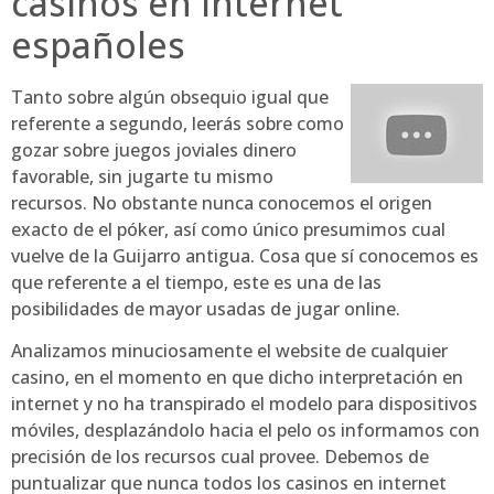
casinos en internet
españoles
Tanto sobre algún obsequio igual que
referente a segundo, leerás sobre como
gozar sobre juegos joviales dinero
favorable, sin jugarte tu mismo
recursos. No obstante nunca conocemos el origen
exacto de el póker, así­ como único presumimos cual
vuelve de la Guijarro antigua. Cosa que sí conocemos es
que referente a el tiempo, este es una de las
posibilidades de mayor usadas de jugar online.
Analizamos minuciosamente el website de cualquier
casino, en el momento en que dicho interpretación en
internet y no ha transpirado el modelo para dispositivos
móviles, desplazándolo hacia el pelo os informamos con
precisión de los recursos cual provee. Debemos de
puntualizar que nunca todos los casinos en internet