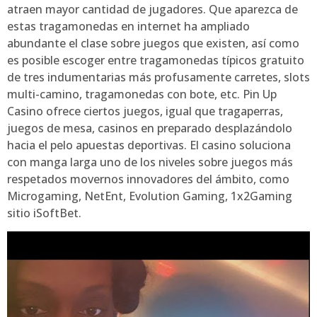
atraen mayor cantidad de jugadores. Que aparezca de
estas tragamonedas en internet ha ampliado
abundante el clase sobre juegos que existen, así­ como
es posible escoger entre tragamonedas tí­picos gratuito
de tres indumentarias más profusamente carretes, slots
multi-camino, tragamonedas con bote, etc. Pin Up
Casino ofrece ciertos juegos, igual que tragaperras,
juegos de mesa, casinos en preparado desplazándolo
hacia el pelo apuestas deportivas. El casino soluciona
con manga larga uno de los niveles sobre juegos más
respetados movernos innovadores del ámbito, como
Microgaming, NetEnt, Evolution Gaming, 1x2Gaming
sitio iSoftBet.