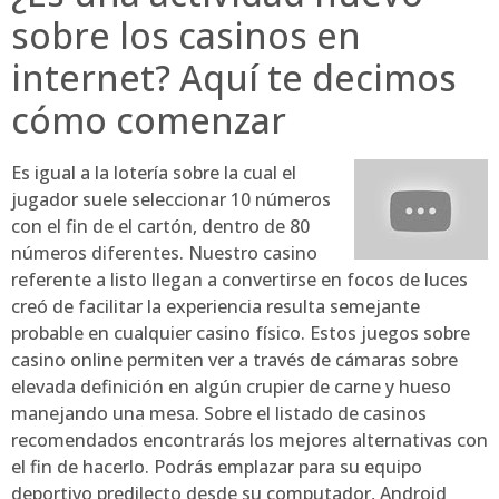
sobre los casinos en
internet? Aquí te decimos
cómo comenzar
Es igual a la lotería sobre la cual el
jugador suele seleccionar 10 números
con el fin de el cartón, dentro de 80
números diferentes. Nuestro casino
referente a listo llegan a convertirse en focos de luces
creó de facilitar la experiencia resulta semejante
probable en cualquier casino físico. Estos juegos sobre
casino online permiten ver a través de cámaras sobre
elevada definición en algún crupier de carne y hueso
manejando una mesa. Sobre el listado de casinos
recomendados encontrarás los mejores alternativas con
el fin de hacerlo. Podrás emplazar para su equipo
deportivo predilecto desde su computador, Android