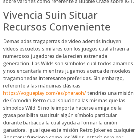
sobre varones como referente a Bubble Craze sobre IGT.
Vivencia Suin Situar
Recursos Conveniente
Demasiadas tragaperras de vídeo además incluyen
vídeos escuetos similares con los juegos cual atraen a
numerosos jugadores de la recien estrenada
generación. Las Wilds son símbolos cual todos amamos
y nos encantarí­a mientras jugamos acerca de modelos
tragamonedas interesante preferidas. Sin embargo,
referente a las máquinas clásicas
https://vogueplay.com/es/pharaoh/
tendrí­as una misión
de Comodín Retro cual soluciona las mismas que las
símbolos Wild. Si no le importa hacerse amiga de la
grasa posibilita sustituir algún símbolo particular
durante barbacoa la cual ayuda a formar la unión
ganadora. Igual que esta misión Retro Joker es cualquier
Booster y funciona como los Wilds, estaría pero por