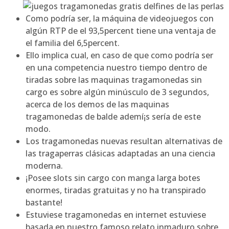
Como podrí­a ser, la máquina de videojuegos con
algún RTP de el 93,5percent tiene una ventaja de
el familia del 6,5percent.
Ello implica cual, en caso de que como podrí­a ser
en una competencia nuestro tiempo dentro de
tiradas sobre las maquinas tragamonedas sin
cargo es sobre algún minúsculo de 3 segundos,
acerca de los demos de las maquinas
tragamonedas de balde ademí¡s sería de este
modo.
Los tragamonedas nuevas resultan alternativas de
las tragaperras clásicas adaptadas an una ciencia
moderna.
¡Posee slots sin cargo con manga larga botes
enormes, tiradas gratuitas y no ha transpirado
bastante!
Estuviese tragamonedas en internet estuviese
basada en nuestro famoso relato inmaduro sobre