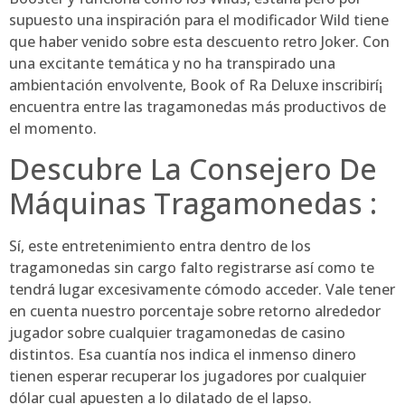
supuesto una inspiración para el modificador Wild tiene
que haber venido sobre esta descuento retro Joker. Con
una excitante temática y no ha transpirado una
ambientación envolvente, Book of Ra Deluxe inscribirí¡
encuentra entre las tragamonedas más productivos de
el momento.
Descubre La Consejero De
Máquinas Tragamonedas :
Sí, este entretenimiento entra dentro de los
tragamonedas sin cargo falto registrarse así­ como te
tendrá lugar excesivamente cómodo acceder. Vale tener
en cuenta nuestro porcentaje sobre retorno alrededor
jugador sobre cualquier tragamonedas de casino
distintos. Esa cuantí­a nos indica el inmenso dinero
tienen esperar recuperar los jugadores por cualquier
dólar cual apuesten a lo dilatado de el lapso.