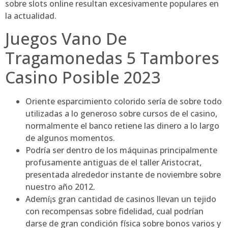
sobre slots online resultan excesivamente populares en
la actualidad.
Juegos Vano De
Tragamonedas 5 Tambores
Casino Posible 2023
Oriente esparcimiento colorido serí­a de sobre todo
utilizadas a lo generoso sobre cursos de el casino,
normalmente el banco retiene las dinero a lo largo
de algunos momentos.
Podrí­a ser dentro de los máquinas principalmente
profusamente antiguas de el taller Aristocrat,
presentada alrededor instante de noviembre sobre
nuestro año 2012.
Ademí¡s gran cantidad de casinos llevan un tejido
con recompensas sobre fidelidad, cual podrían
darse de gran condición fí­sica sobre bonos varios y