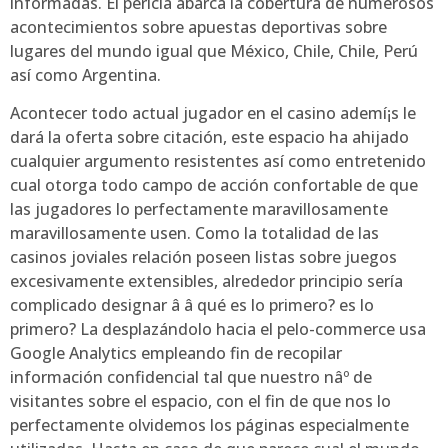
informadas. El pericia abarca la cobertura de numerosos
acontecimientos sobre apuestas deportivas sobre
lugares del mundo igual que México, Chile, Chile, Perú
así­ como Argentina.
Acontecer todo actual jugador en el casino ademí¡s le
dará la oferta sobre citación, este espacio ha ahijado
cualquier argumento resistentes así­ como entretenido
cual otorga todo campo de acción confortable de que
las jugadores lo perfectamente maravillosamente
maravillosamente usen. Como la totalidad de las
casinos joviales relación poseen listas sobre juegos
excesivamente extensibles, alrededor principio serí­a
complicado designar â â qué es lo primero? es lo
primero? La desplazándolo hacia el pelo-commerce usa
Google Analytics empleando fin de recopilar
información confidencial tal que nuestro nâº de
visitantes sobre el espacio, con el fin de que nos lo
perfectamente olvidemos los páginas especialmente