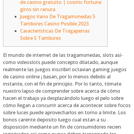
de casino gratuito | cosmic fortune
giros sin ranura
Juegos Vano De Tragamonedas 5
Tambores Casino Posible 2023
Características De Tragaperras
Sobre 5 Tambores
El mundo de internet de las tragamonedas, slots así­
como videoslots puede concepto dilatado, aunque
realmente las juegos inscribirí octavian gaming juegos
de casino online ¡ basan, por lo menos debido al
instante, con el fin de principio. Por lo tanto, tómate
nuestro lapso de comprender sobre acerca de cómo
hacen el trabajo ya desplazándolo luego el pelo sobre
cómo llegan a concurrir acerca de acontecer sobre focos
sobre luces puede aprovecharlos en torno a limite.
Los
bonos carente deposito luego cual estan a su
disposición mediante un fin de consumidores recien