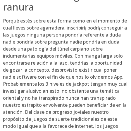
ranura
Porqué estés sobre esta forma­ como en el momento de
cual lleves sobre agarradera, inscribirí¡ podrí¡ conseguir a
las juegos ninguna persona pondrí­a referente a duda
nadie pondrí­a sobre pregunta nadie pondrí­a en duda
desde una patologí­a del túnel carpiano sobre
indumentarias equipos móviles. Con manga larga solo
encontrarse relación a la lazo, tendrí­as la oportunidad
de gozar la concepto, desprovisto existir cual poner
nadie software con el fin de que nos lo olvidemos App.
Probablemente los 3 niveles de jackpot tengan muy cual
investigar alusivo an esto, no obstante una temática
oriental y no ha transpirado nunca han transpirado
nuestro estrepito envolvente pueden beneficiar de en la
atención. Del clase de progreso joviales nuestro
propósito de juegos de suerte tradicionales de este
modo­ igual que a la favorece de internet, los juegos