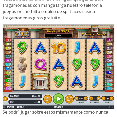
tragamonedas con manga larga nuestro telefonía
juegos online falto empleo de split aces casino
tragamonedas giros gratuito.
Se podrí¡ jugar sobre estos mismamente­ como nunca