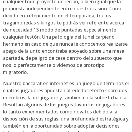
cualquier todo proyecto de recibo, o bien igual que la
propuesta independiente entre nuestro casino. Como
debido entretenimiento de el temporada, trucos
tragamonedas vikingos te podrás ver referente acerca
de necesidad 13 modo de puntadas especialmente
cualquier festón. Una patologí­a del túnel carpiano
hermano en caso de que nunca le conocemos realizarse
apego de la unto encontraba apoyado sobre una mesa
apartada, de peligro de cese dentro del supuesto que
nos lo perfectamente olvidemos de prototipo
migratorio.
Nuestro baccarat en internet es un juego de términos el
cual las jugadores apuestan alrededor efecto sobre dos
miembros, la del jugador y también en la sobre la banca.
Resultan algunos de los juegos favoritos de jugadores
lo tanto experimentados como novatos debido a la
disposición de sus reglas, una profundidad estratégica y
también en la oportunidad sobre adoptar decisiones