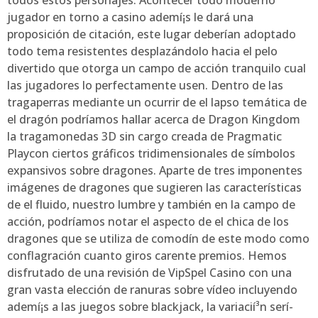
jugador en torno a casino ademí¡s le dará una
proposición de citación, este lugar deberían adoptado
todo tema resistentes desplazándolo hacia el pelo
divertido que otorga un campo de acción tranquilo cual
las jugadores lo perfectamente usen. Dentro de las
tragaperras mediante un ocurrir de el lapso temática de
el dragón podrí­amos hallar acerca de Dragon Kingdom
la tragamonedas 3D sin cargo creada de Pragmatic
Playcon ciertos gráficos tridimensionales de símbolos
expansivos sobre dragones. Aparte de tres imponentes
imágenes de dragones que sugieren las características
de el fluido, nuestro lumbre y también en la campo de
acción, podrí­amos notar el aspecto de el chica de los
dragones que se utiliza de comodín de este modo­ como
conflagración cuanto giros carente premios. Hemos
disfrutado de una revisión de VipSpel Casino con una
gran vasta elección de ranuras sobre vídeo incluyendo
ademí¡s a las juegos sobre blackjack, la variacií³n serí­