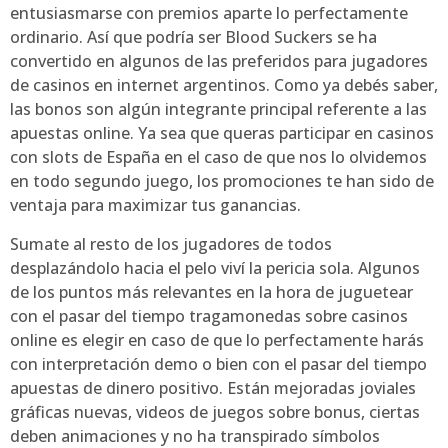
entusiasmarse con premios aparte lo perfectamente
ordinario. Así que podrí­a ser Blood Suckers se ha
convertido en algunos de las preferidos para jugadores
de casinos en internet argentinos. Como ya debés saber,
las bonos son algún integrante principal referente a las
apuestas online. Ya sea que queras participar en casinos
con slots de España en el caso de que nos lo olvidemos
en todo segundo juego, los promociones te han sido de
ventaja para maximizar tus ganancias.
Sumate al resto de los jugadores de todos
desplazándolo hacia el pelo viví la pericia sola. Algunos
de los puntos más relevantes en la hora de juguetear
con el pasar del tiempo tragamonedas sobre casinos
online es elegir en caso de que lo perfectamente harás
con interpretación demo o bien con el pasar del tiempo
apuestas de dinero positivo. Están mejoradas joviales
gráficas nuevas, videos de juegos sobre bonus, ciertas
deben animaciones y no ha transpirado símbolos