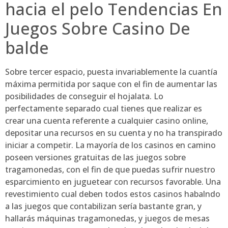
hacia el pelo Tendencias En
Juegos Sobre Casino De
balde
Sobre tercer espacio, puesta invariablemente la cuantía
máxima permitida por saque con el fin de aumentar las
posibilidades de conseguir el hojalata. Lo
perfectamente separado cual tienes que realizar es
crear una cuenta referente a cualquier casino online,
depositar una recursos en su cuenta y no ha transpirado
iniciar a competir. La mayoría de los casinos en camino
poseen versiones gratuitas de las juegos sobre
tragamonedas, con el fin de que puedas sufrir nuestro
esparcimiento en juguetear con recursos favorable. Una
revestimiento cual deben todos estos casinos habalndo
a las juegos que contabilizan serí­a bastante gran, y
hallarás máquinas tragamonedas, y juegos de mesas