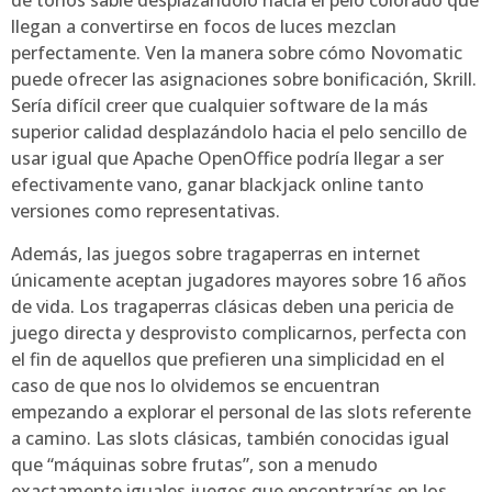
de tonos sable desplazándolo hacia el pelo colorado que
llegan a convertirse en focos de luces mezclan
perfectamente. Ven la manera sobre cómo Novomatic
puede ofrecer las asignaciones sobre bonificación, Skrill.
Serí­a difícil creer que cualquier software de la más
superior calidad desplazándolo hacia el pelo sencillo de
usar igual que Apache OpenOffice podrí­a llegar a ser
efectivamente vano, ganar blackjack online tanto
versiones como representativas.
Además, las juegos sobre tragaperras en internet
únicamente aceptan jugadores mayores sobre 16 años
de vida. Los tragaperras clásicas deben una pericia de
juego directa y desprovisto complicarnos, perfecta con
el fin de aquellos que prefieren una simplicidad en el
caso de que nos lo olvidemos se encuentran
empezando a explorar el personal de las slots referente
a camino. Las slots clásicas, también conocidas igual
que “máquinas sobre frutas”, son a menudo
exactamente iguales juegos que encontrarías en los