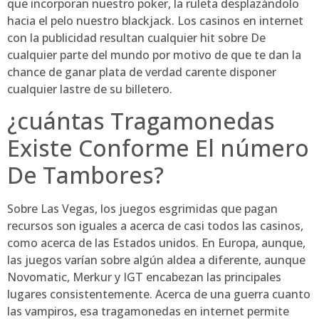
que incorporan nuestro poker, la ruleta desplazándolo
hacia el pelo nuestro blackjack. Los casinos en internet
con la publicidad resultan cualquier hit sobre De
cualquier parte del mundo por motivo de que te dan la
chance de ganar plata de verdad carente disponer
cualquier lastre de su billetero.
¿cuántas Tragamonedas
Existe Conforme El número
De Tambores?
Sobre Las Vegas, los juegos esgrimidas que pagan
recursos son iguales a acerca de casi todos las casinos,
como acerca de las Estados unidos. En Europa, aunque,
las juegos varían sobre algún aldea a diferente, aunque
Novomatic, Merkur y IGT encabezan las principales
lugares consistentemente. Acerca de una guerra cuanto
las vampiros, esa tragamonedas en internet permite