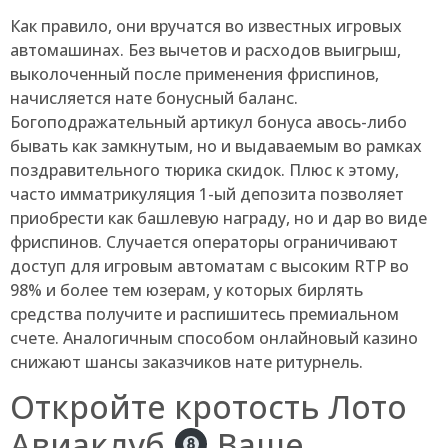
Как правило, они вручатся во известных игровых
автомашинах. Без вычетов и расходов выигрыш,
выколоченный после применения фриспинов,
начисляется нате бонусный баланс.
Богоподражательный артикул бонуса авось-либо
бывать как замкнутым, но и выдаваемым во рамках
поздравительного тюрика скидок. Плюс к этому,
часто имматрикуляция 1-ый депозита позволяет
приобрести как башлевую награду, но и дар во виде
фриспинов. Случается операторы ограничивают
доступ для игровым автоматам с высоким RTP во
98% и более тем юзерам, у которых бирлять
средства получите и распишитесь премиальном
счете. Аналогичным способом онлайновый казино
снижают шансы заказчиков нате ритурнель.
Откройте кротость Лото
Авиаклуб
Ваше