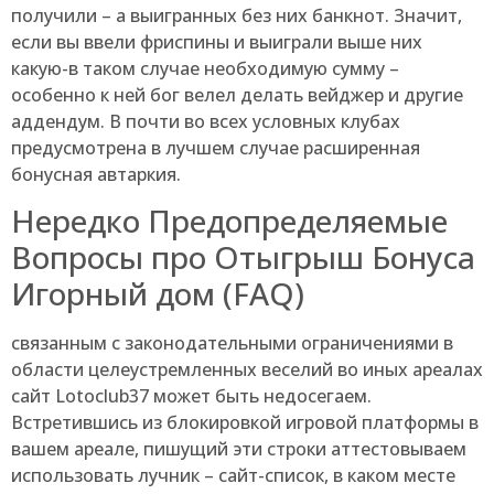
получили – а выигранных без них банкнот. Значит,
если вы ввели фриспины и выиграли выше них
какую-в таком случае необходимую сумму –
особенно к ней бог велел делать вейджер и другие
аддендум. В почти во всех условных клубах
предусмотрена в лучшем случае расширенная
бонусная автаркия.
Нередко Предопределяемые
Вопросы про Отыгрыш Бонуса
Игорный дом (FAQ)
связанным с законодательными ограничениями в
области целеустремленных веселий во иных ареалах
сайт Lotoclub37 может быть недосегаем.
Встретившись из блокировкой игровой платформы в
вашем ареале, пишущий эти строки аттестовываем
использовать лучник – сайт-список, в каком месте