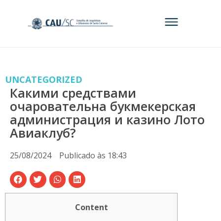
UNCATEGORIZED
Какими средствами
очаровательна букмекерская
администрация и казино Лото
Авиаклуб?
25/08/2024
Publicado às
18:43
Content