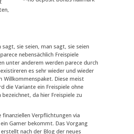
t
ten,
sagt, sie seien, man sagt, sie seien
 parece nebensächlich Freispiele
en unter anderem werden parece durch
existireren es sehr wieder und wieder
nem Willkommenspaket. Diese meist
 die Variante ein Freispiele ohne
bezeichnet, da hier Freispiele zu
 finanziellen Verpflichtungen via
e FS ein Gamer bekommt. Das Vorgang
 erstellt nach der Blog der neues