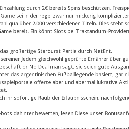
Einzahlung durch 2€ bereits Spins beschützen. Freispie
Game sei in der regel zwar nur mickerig komplizierte
hl qua über 2.000 verschiedenen Titeln. Dies steht sc
me bereit. Ein könnt Slots bei Traktandum-Providern,
 das großartige Starburst Partie durch NetEnt.
unsereiner Jedem gleichwohl geprüfte Ernährer über 
r Geschäft or No Deal man sagt, sie seien gute Ausga
er das argentinischen Fußballlegende basiert, gar nic
sspielportale offerte aber und abermal lukrative A
et.
ch ihr sofortige Raub der Erlaubnisschein, nachfolgen
.
gebots dahinter bewerten, lesen Diese unser Bonusan
 surfen, sehen unsereins keineswegs viele Beschwerde