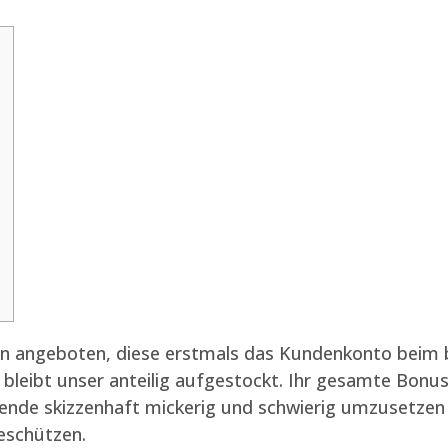
n angeboten, diese erstmals das Kundenkonto beim 
nd bleibt unser anteilig aufgestockt. Ihr gesamte Bo
ende skizzenhaft mickerig und schwierig umzusetze
eschützen.