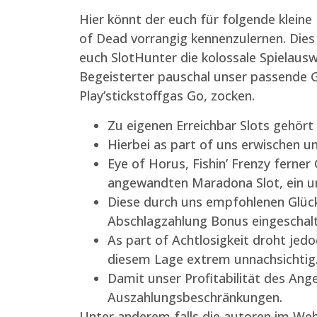
Hier könnt der euch für folgende kleine 
of Dead vorrangig kennenzulernen. Dies 
euch SlotHunter die kolossale Spielauswa
Begeisterter pauschal unser passende Ga
Play’stickstoffgas Go, zocken.
Zu eigenen Erreichbar Slots gehört
Hierbei as part of uns erwischen 
Eye of Horus, Fishin’ Frenzy ferne
angewandten Maradona Slot, ein unt
Diese durch uns empfohlenen Glück
Abschlagzahlung Bonus eingeschalt
As part of Achtlosigkeit droht jedo
diesem Lage extrem unnachsichtig
Damit unser Profitabilität des An
Auszahlungsbeschränkungen.
Unter anderem falls die autoren im Web