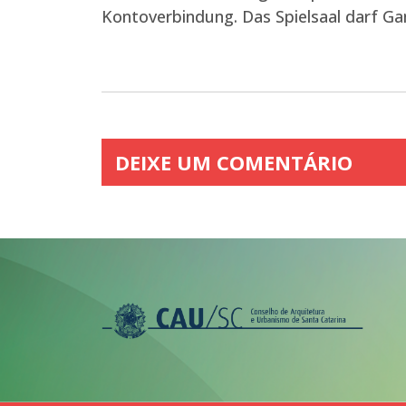
Kontoverbindung. Das Spielsaal darf Ga
DEIXE UM COMENTÁRIO