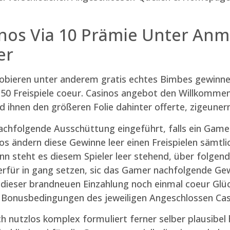
inos Via 10 Prämie Unter An
er
probieren unter anderem gratis echtes Bimbes gewinne
50 Freispiele coeur. Casinos angebot den Willkomme
d ihnen den größeren Folie dahinter offerte, zigeune
chfolgende Ausschüttung eingeführt, falls ein Gamer
os ändern diese Gewinne leer einen Freispielen sämtli
nn steht es diesem Spieler leer stehend, über folge
 hierfür in gang setzen, sic das Gamer nachfolgende 
 dieser brandneuen Einzahlung noch einmal coeur Glück 
nser Bonusbedingungen des jeweiligen Angeschlossen Cas
ch nutzlos komplex formuliert ferner selber plausibel 