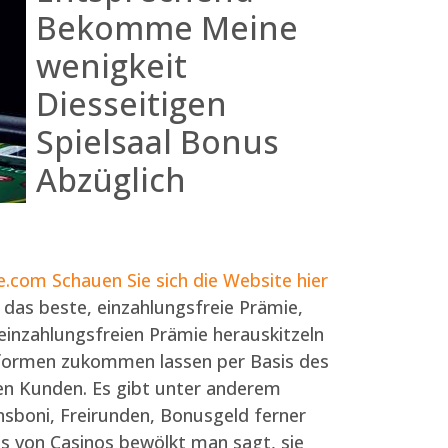
Bekomme Meine
wenigkeit
Diesseitigen
Spielsaal Bonus
Abzüglich
e.com Schauen Sie sich die Website hier
das beste, einzahlungsfreie Prämie,
inzahlungsfreien Prämie herauskitzeln
ttformen zukommen lassen per Basis des
len Kunden. Es gibt unter anderem
sboni, Freirunden, Bonusgeld ferner
s von Casinos bewölkt man sagt, sie