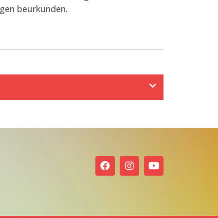
agen beurkunden.