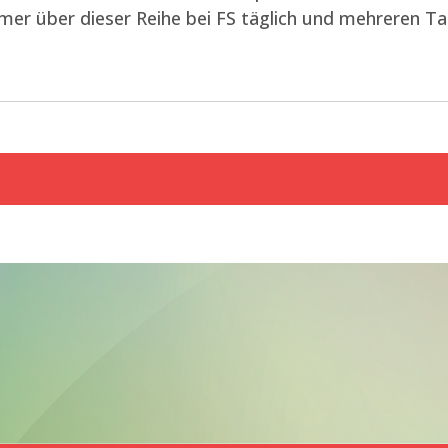
mer über dieser Reihe bei FS täglich und mehreren T