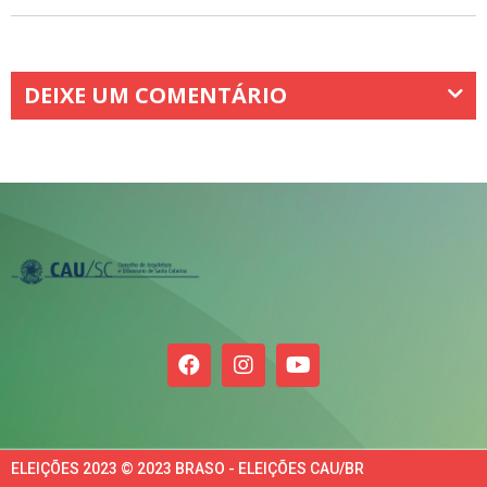
DEIXE UM COMENTÁRIO
ELEIÇÕES 2023 © 2023 BRASO - ELEIÇÕES CAU/BR