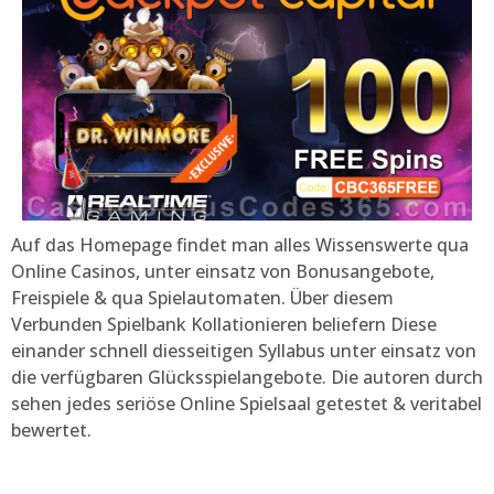
Auf das Homepage findet man alles Wissenswerte qua
Online Casinos, unter einsatz von Bonusangebote,
Freispiele & qua Spielautomaten. Über diesem
Verbunden Spielbank Kollationieren beliefern Diese
einander schnell diesseitigen Syllabus unter einsatz von
die verfügbaren Glücksspielangebote. Die autoren durch
sehen jedes seriöse Online Spielsaal getestet & veritabel
bewertet.