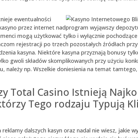
tnieje ewentualności
kasyno przez internet nadprogram wyjąwszy depozytu 
menci mogą użytkować tylko i wyłącznie pochodzące 
aczom rejestracji po trzech pozostałych źródłach prz
dzenia kasyna. Niektóre kasyna przyznają bonusy tylk
ko gwoli składów skomplikowanych przy użyciu konkr
 należy np. Wszelkie doniesienia na temat tamtego, 
y Total Casino Istnieją Najko
którzy Tego rodzaju Typują K
 reklamy dalszych kasyn oraz nadal nie wiesz, jakie w