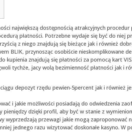
ści największą dostępnością atrakcyjnych procedur 
ocedurą płatności. Potrzebne wydaje się być do niej 
zyścią z niego znajdują się bieżące jak i również dob
twem BLIK, przynosząc osobiście nieskomplikowane de
do kupienia znajdują się płatności za pomocą kart VIS
oli tychże, jacy wolą bezimienność płatności jak i r
ciągu depozyt rzędu pewien-5percent jak i również jes
wać i jakie możliwości posiadają do odwiedzenia zao
pieniędzy dzięki profil, aby być w stanie z wymienio
owy wyprzedzają przewagi jakie mogą zaproponować n
mniej jednego razu wizytować doskonałe kasyno. W po