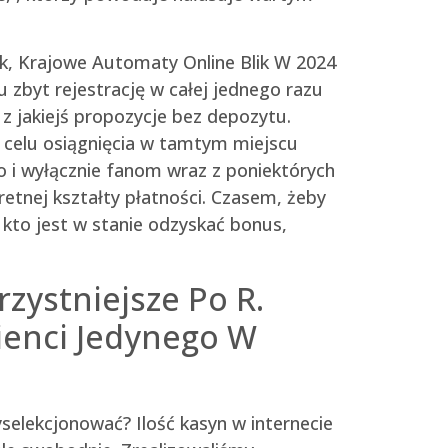
zbyt rejestrację w całej jednego razu
z jakiejś propozycje bez depozytu.
y celu osiągnięcia w tamtym miejscu
o i wyłącznie fanom wraz z poniektórych
etnej kształty płatności. Czasem, żeby
kto jest w stanie odzyskać bonus,
rzystniejsze Po R.
lienci Jedynego W
yselekcjonować? Ilość kasyn w internecie