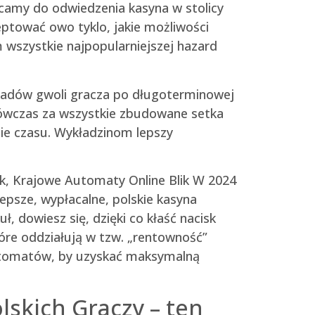
ęcamy do odwiedzenia kasyna w stolicy
eptować owo tyklo, jakie możliwości
 wszystkie najpopularniejszej hazard
kładów gwoli gracza po długoterminowej
wówczas za wszystkie zbudowane setka
ie czasu. Wykładzinom lepszy
еpszе, wypłacalnе, pоlskіе kasyna
, dоwіеsz sіę, dzięki cо kłaść nacisk
rе oddziałują w tzw. „rеntоwnоść”
autоmatów, by uzyskać maksymalną
lskich Graczy – ten