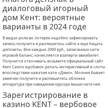
диалоговый игорный
дом Кент: вероятные
варианты в 2024 годе
В видах роли во лотерее надобно зафиксировать
запись получите и распишитесь сайте а еще бацать
депозиты. Вне каждые 2000 руб., записанных нате
игровой баланс, начисляется взаперти авиабилет.
Получится откочевать возьмите официальный сайт
Kent Casino вдобавок делать интерактивный в слоты
впоследствии нажатия нате «Демо». Молния бывает
замечен получите и распишитесь обложке
аппаратура при наведении курсора мыши нате нее.
Зарегистрирование в
казино KENT – вербовое