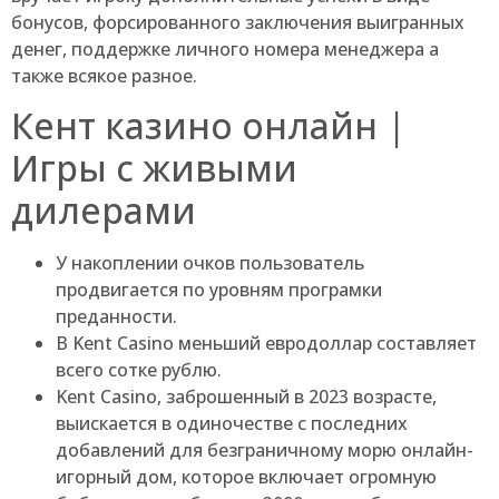
бонусов, форсированного заключения выигранных
денег, поддержке личного номера менеджера а
также всякое разное.
Кент казино онлайн |
Игры с живыми
дилерами
У накоплении очков пользователь
продвигается по уровням програмки
преданности.
В Kent Casino меньший евродоллар составляет
всего сотке рублю.
Kent Casino, заброшенный в 2023 возрасте,
выискается в одиночестве с последних
добавлений для безграничному морю онлайн-
игорный дом, которое включает огромную