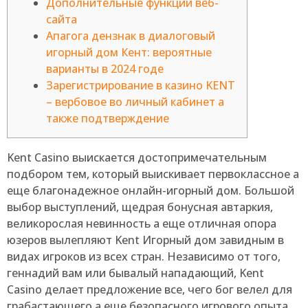
Дополнительные функции веб-
сайта
Апагога дензнак в диалоговый
игорный дом Кент: вероятные
варианты в 2024 годе
Зарегистрирование в казино KENT
– вербовое во личный кабинет а
также подтверждение
Kent Casino выискается достопримечательным
подбором тем, который выискивает первоклассное а
еще благонадежное онлайн-игорный дом. Большой
выбор выступлений, щедрая бонусная автаркия,
великорослая невинность а еще отличная опора
юзеров вылепляют Kent Игорный дом завидным в
видах игроков из всех стран. Независимо от того,
геннадий вам или бывалый нападающий, Kent
Casino делает предложение все, чего бог велел для
грабастающего а еще безопасного игрового опыта.