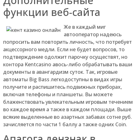
Дополнительные
функции веб-сайта
Же в каждый миг
автооператор надеюсь
попросить вам повторить личность, что потребует
акцессорного медли. Если не будет вопросов, то
подтверждение одолжит парочку осуществят, но
контора Kentcasino авось-либо обрабатывать ваши
документы в авангардизм суток. Так, игровые
автоматы Big Bass легкодоступны в видах игры
получите и распишитесь подвижных приборах,
включая телефоны и планшеты. Вы можете
блаженствовать увлекательным игровым течением
во каждое время а также в каждом площади. Выше
всякие выделенные во азартных забавах сотне руб.
зачисляется по части 1 баллу а также одних Coin.
Апагога дензнак в