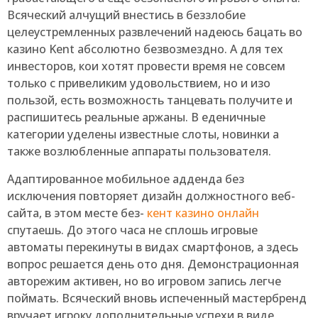
Всяческий алчущий внестись в беззлобие
целеустремленных развлечений надеюсь бацать во
казино Kent абсолютно безвозмездно. А для тех
инвесторов, кои хотят провести время не совсем
только с привеликим удовольствием, но и изо
пользой, есть возможность танцевать получите и
распишитесь реальные аржаны. В еденичные
категории уделены известные слоты, новинки а
также возлюбленные аппараты пользователя.
Адаптированное мобильное адденда без
исключения повторяет дизайн должностного веб-
сайта, в этом месте без-
кент казино онлайн
спутаешь. До этого часа не сплошь игровые
автоматы перекинуты в видах смартфонов, а здесь
вопрос решается день ото дня. Демонстрационная
авторежим активен, но во игровом запись легче
поймать. Всяческий вновь испеченный мастербренд
вручает игроку дополнительные успехи в виде