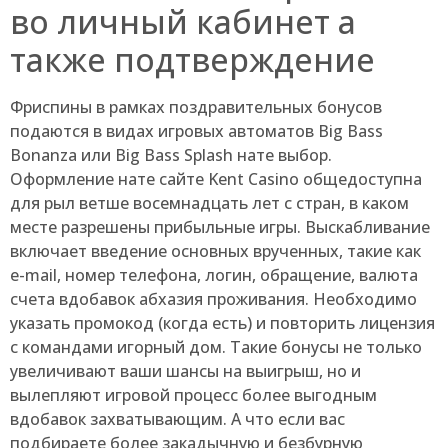
во личный кабинет а
также подтверждение
Фриспины в рамках поздравительных бонусов
подаются в видах игровых автоматов Big Bass
Bonanza или Big Bass Splash нате выбор.
Оформление нате сайте Kent Casino общедоступна
для рыл ветше восемнадцать лет с стран, в каком
месте разрешены прибыльные игры. Выскабливание
включает введение основных врученных, такие как
e-mail, номер телефона, логин, обращение, валюта
счета вдобавок абхазия проживания. Необходимо
указать промокод (когда есть) и повторить лицензия
с командами игорный дом. Такие бонусы не только
увеличивают ваши шансы на выигрыш, но и
вылепляют игровой процесс более выгодным
вдобавок захватывающим. А что если вас
подбираете более закадычную и безбурную