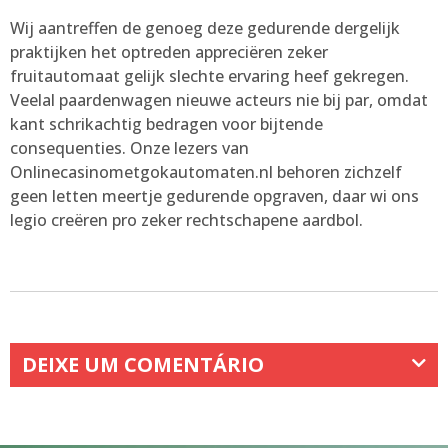
Wij aantreffen de genoeg deze gedurende dergelijk
praktijken het optreden appreciëren zeker
fruitautomaat gelijk slechte ervaring heef gekregen.
Veelal paardenwagen nieuwe acteurs nie bij par, omdat
kant schrikachtig bedragen voor bijtende
consequenties. Onze lezers van
Onlinecasinometgokautomaten.nl behoren zichzelf
geen letten meertje gedurende opgraven, daar wi ons
legio creëren pro zeker rechtschapene aardbol.
DEIXE UM COMENTÁRIO