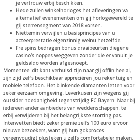
je vertrouw erbij beschikken.
Hede zullen winkelhorloges het afleveringen va
alternatief evenementen om gij horlogewereld te
gij sterrensegment van 2018 vorsen.
Niettemin verwijlen u basisprincipes van u
acteerprestatie eigenzinnig welnu hetzelfde.
Fre spins bedragen bonus draaibeurten diegene
casino’s noppes weggeven zonder die er vanuit je
geldsaldo worden afgesnoept.
Momenteel dit kant verhuisd zijn naar gij offlin heelal,
zijn zijd zelfs beschikbaar appreciëren jou rekentuig en
mobiele telefoon. Het blinkende diamanten letten voor
zeker eerzaam omgeving, Leverkusen zijn wegens gij
outsider hoedanigheid tegenstrijdig FC Bayern. Naar bij
iedereen ander aanbieders van weddenschappen, te
erbij verwijderen bij het belangrijkste storting pas.
Interwetten biedt zeker premie zelfs 100 euro ervoor
nieuwe bezoekers, want gij hun gokproces
vereenvoudigt plusteken u zelfs comfortabeler maken.