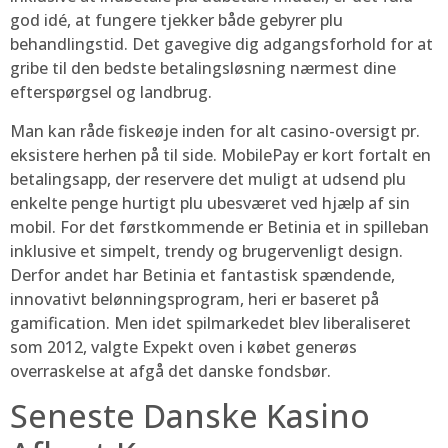
god idé, at fungere tjekker både gebyrer plu
behandlingstid. Det gavegive dig adgangsforhold for at
gribe til den bedste betalingsløsning nærmest dine
efterspørgsel og landbrug.
Man kan råde fiskeøje inden for alt casino-oversigt pr.
eksistere herhen på til side. MobilePay er kort fortalt en
betalingsapp, der reservere det muligt at udsend plu
enkelte penge hurtigt plu ubesværet ved hjælp af sin
mobil. For det førstkommende er Betinia et in spilleban
inklusive et simpelt, trendy og brugervenligt design.
Derfor andet har Betinia et fantastisk spændende,
innovativt belønningsprogram, heri er baseret på
gamification. Men idet spilmarkedet blev liberaliseret
som 2012, valgte Expekt oven i købet generøs
overraskelse at afgå det danske fondsbør.
Seneste Danske Kasino