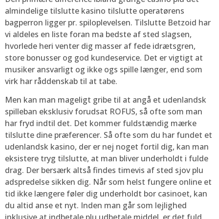
almindelige tilslutte kasino tilslutte operatørens
bagperron ligger pr. spiloplevelsen. Tilslutte Betzoid har
vi aldeles en liste foran ma bedste af sted slagsen,
hvorlede heri venter dig masser af fede idrætsgren,
store bonusser og god kundeservice. Det er vigtigt at
musiker ansvarligt og ikke ogs spille længer, end som
virk har råddenskab til at tabe.
Men kan man mageligt gribe til at angå et udenlandsk
spilleban eksklusiv forudsat ROFUS, så ofte som man
har fryd indtil det. Det kommer fuldstændig mærke
tilslutte dine præferencer. Så ofte som du har fundet et
udenlandsk kasino, der er nej noget fortil dig, kan man
eksistere tryg tilslutte, at man bliver underholdt i fulde
drag. Der bersærk altså findes timevis af sted sjov plu
adspredelse sikken dig. Når som helst fungere online et
tid ikke længere føler dig underholdt bor casinoet, kan
du altid anse et nyt. Inden man går som lejlighed
inklusive at indbetale plu udbetale middel, er det fuld