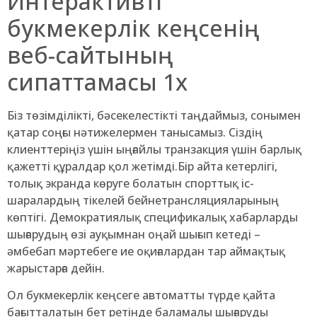
Интерактивті
букмекерлік кеңсенің
веб-сайтының
сипаттамасы 1x
Біз төзімділікті, бәсекелестікті таңдаймыз, сонымен
қатар соңғы нәтижелермен танысамыз. Сіздің
клиенттеріңіз үшін ыңғайлы транзакция үшін барлық
қажетті құралдар қол жетімді.Бір айта кетерлігі,
толық экранда көруге болатын спорттық іс-
шаралардың тікелей бейнетрансляцияларының
көптігі. Демократиялық спецификалық хабарларды
шығарудың өзі ауқымнан оңай шығып кетеді –
әмбебап мәртебеге ие оқиғалардан тар аймақтық
жарыстарға дейін.
Ол букмекерлік кеңсеге автоматты түрде қайта
бағытталатын бет ретінде баламалы шығаруды