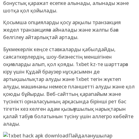
бонустық қаражат есепке алынады, алынады және
шотқа қол қойылады.
Қосымша опцияларды қосу арқылы транзакция
жедел транзакцияға айналады және жалпы баға
белгілеу айтарлықтай артады.
Букмекерлік кеңсе ставкаларды қабылдайды,
саясаткерлердің, шоу-бизнестің меншігінен
оқиғаларды алып, қол қояды. 1xbet kz-те шарттарға
кіру үшін Құдай браузер нұсқасымен де
артықшылықтар алуды және 1xbet тегін жүктеп
алуды, машинаны немесе планшетті алуды және қол
қоюды бұйырды. Веб-сайттың қарапайым және
түсінікті орналасуының арқасында бірінші рет бәс
тігетін кез келген адам қызығушылық нарықтарын
қалай табуға болатынын түсіну үшін аллегро көбейте
алады.
Пайдаланушылар