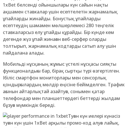
1xBet белсенді ойыншылары күн сайын нақты
ақшамен ставкалар үшін есептелетін жарнамалық
ұпайларды жинайды. Бонустық ұпайларды
есептеудің шамамен мөлшерлемесі 280 теңгелік
ставкаларсыз елу ұпайды құрайды. Бір күнде кем
дегенде жүз ұпай жинаған веб-серфер оларды
толтырып, жарнамалық кодтарды сатып алу үшін
пайдалана алады.
Мобильді нұсқаның жұмыс үстелі нұсқасы сияқты
функционалдығы бар, бірақ сыртқы түрі өзгертілген.
Ібіліс смартфон мониторлары мен сенсорлық
қондырғылардың мөлдір еңісіне бейімделген. Трафик
ағынын айтарлықтай азайтуға, сонымен қатар
телефондар мен планшеттердегі беттерді жылдам
бұзуға мүмкіндік береді.
Туған күн иелері күнәсіз
туған күн үшін 1xBet арқылы промо-код алуға лайық.