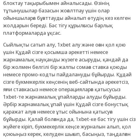
блоктау тақырыбымен айналысады. Өзінің
тұтынушылар базасын жоғалтпау үшін олар
ойыншыларға бұғаттауды айналып өтудің кез келген
жолдарын береді. Бәс тігу құрылғысы барлық
платформаларда ұқсас.
Сыйлықты сатып алу, 1xbet алу және оған қол қою
үшін Құдай сізге қосымша әрекетті немесе
жарнамалық науқанды жүзеге асыруды, қандай да
бір жолмен белгілі бір жалпы сомаға ставка қоюды
немесе промо-кодты пайдалануды бұйырды. Құдай
сізге букмекерлік кеңсенің веб-сайтында әрекетсіз,
яғни ставкасыз немесе операцияларға қатысусыз
1xbet-те жарнамалық ұпайларды алуды бұйырды.
Әрбір жарнамалық ұпай үшін Құдай сізге бонустық
қаражат алуға немесе ұтыс ойынына қатысуға
бұйырды. Қалай болғанда да, 1xbet-ке бәс тігу үшін сіз
жүйеге кіріп, букмекерлік кеңсе журналын алып, қол
қоюыңыз керек, келуден шығып, басыңыз, таңдалған