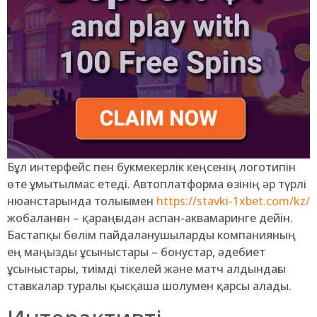
Бұл интерфейс пен букмекерлік кеңсенің логотипін
өте ұмытылмас етеді. Автоплатформа өзінің әр түрлі
нюанстарында толығымен
https://stavki-1xbet.com/kz/
жобаланған – қараңғыдан аспан-аквамаринге дейін.
Бастапқы бөлім пайдаланушыларды компанияның
ең маңызды ұсыныстары – бонустар, әдебиет
ұсыныстары, тиімді тікелей және матч алдындағы
ставкалар туралы қысқаша шолумен қарсы алады.