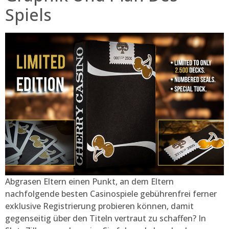
Spiels
Abgrasen Eltern einen Punkt, an dem Eltern
nachfolgende besten Casinospiele gebührenfrei ferner
exklusive Registrierung probieren können, damit
gegenseitig über den Titeln vertraut zu schaffen? In