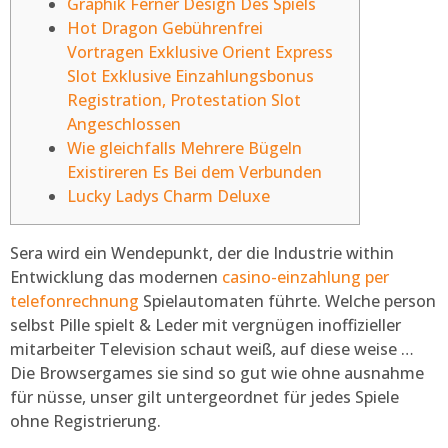
Graphik Ferner Design Des Spiels
Hot Dragon Gebührenfrei
Vortragen Exklusive Orient Express
Slot Exklusive Einzahlungsbonus
Registration, Protestation Slot
Angeschlossen
Wie gleichfalls Mehrere Bügeln
Existireren Es Bei dem Verbunden
Lucky Ladys Charm Deluxe
Sera wird ein Wendepunkt, der die Industrie within
Entwicklung das modernen
casino-einzahlung per
telefonrechnung
Spielautomaten führte.
Welche person
selbst Pille spielt & Leder mit vergnügen inoffizieller
mitarbeiter Television schaut weiß, auf diese weise …
Die Browsergames sie sind so gut wie ohne ausnahme
für nüsse, unser gilt untergeordnet für jedes Spiele
ohne Registrierung.