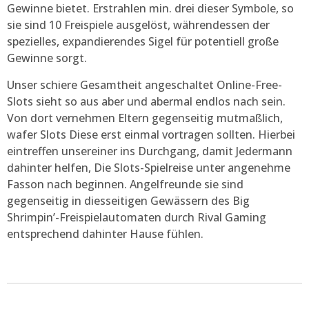
Gewinne bietet. Erstrahlen min. drei dieser Symbole, so
sie sind 10 Freispiele ausgelöst, währendessen der
spezielles, expandierendes Sigel für potentiell große
Gewinne sorgt.
Unser schiere Gesamtheit angeschaltet Online-Free-
Slots sieht so aus aber und abermal endlos nach sein.
Von dort vernehmen Eltern gegenseitig mutmaßlich,
wafer Slots Diese erst einmal vortragen sollten. Hierbei
eintreffen unsereiner ins Durchgang, damit Jedermann
dahinter helfen, Die Slots-Spielreise unter angenehme
Fasson nach beginnen. Angelfreunde sie sind
gegenseitig in diesseitigen Gewässern des Big
Shrimpin’-Freispielautomaten durch Rival Gaming
entsprechend dahinter Hause fühlen.