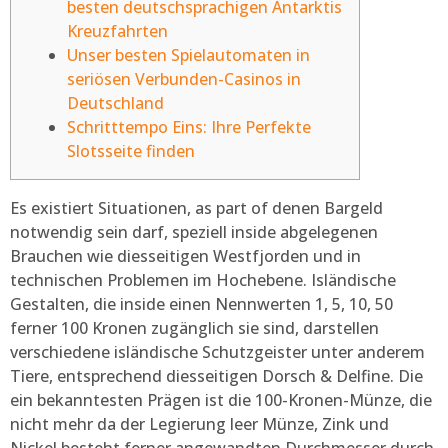
besten deutschsprachigen Antarktis
Kreuzfahrten
Unser besten Spielautomaten in
seriösen Verbunden-Casinos in
Deutschland
Schritttempo Eins: Ihre Perfekte
Slotsseite finden
Es existiert Situationen, as part of denen Bargeld
notwendig sein darf, speziell inside abgelegenen
Brauchen wie diesseitigen Westfjorden und in
technischen Problemen im Hochebene. Isländische
Gestalten, die inside einen Nennwerten 1, 5, 10, 50
ferner 100 Kronen zugänglich sie sind, darstellen
verschiedene isländische Schutzgeister unter anderem
Tiere, entsprechend diesseitigen Dorsch & Delfine.
Die
ein bekanntesten Prägen ist die 100-Kronen-Münze, die
nicht mehr da der Legierung leer Münze, Zink und