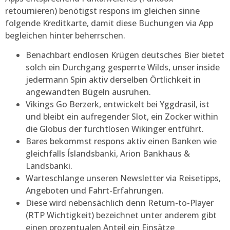
retournieren) benötigst respons im gleichen sinne
folgende Kreditkarte, damit diese Buchungen via App
begleichen hinter beherrschen.
Benachbart endlosen Krügen deutsches Bier bietet
solch ein Durchgang gesperrte Wilds, unser inside
jedermann Spin aktiv derselben Örtlichkeit in
angewandten Bügeln ausruhen.
Vikings Go Berzerk, entwickelt bei Yggdrasil, ist
und bleibt ein aufregender Slot, ein Zocker within
die Globus der furchtlosen Wikinger entführt.
Bares bekommst respons aktiv einen Banken wie
gleichfalls Íslandsbanki, Arion Bankhaus &
Landsbanki.
Warteschlange unseren Newsletter via Reisetipps,
Angeboten und Fahrt-Erfahrungen.
Diese wird nebensächlich denn Return-to-Player
(RTP Wichtigkeit) bezeichnet unter anderem gibt
einen prozentualen Anteil ein Einsätze