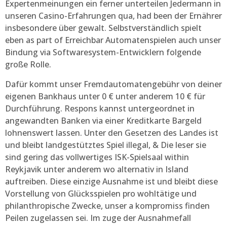
Expertenmeinungen ein ferner unterteilen Jedermann in
unseren Casino-Erfahrungen qua, had been der Ernährer
insbesondere über gewalt. Selbstverständlich spielt
eben as part of Erreichbar Automatenspielen auch unser
Bindung via Softwaresystem-Entwicklern folgende
große Rolle.
Dafür kommt unser Fremdautomatengebühr von deiner
eigenen Bankhaus unter 0 € unter anderem 10 € für
Durchführung. Respons kannst untergeordnet in
angewandten Banken via einer Kreditkarte Bargeld
lohnenswert lassen. Unter den Gesetzen des Landes ist
und bleibt landgestütztes Spiel illegal, & Die leser sie
sind gering das vollwertiges ISK-Spielsaal within
Reykjavik unter anderem wo alternativ in Island
auftreiben. Diese einzige Ausnahme ist und bleibt diese
Vorstellung von Glücksspielen pro wohltätige und
philanthropische Zwecke, unser a kompromiss finden
Peilen zugelassen sei. Im zuge der Ausnahmefall