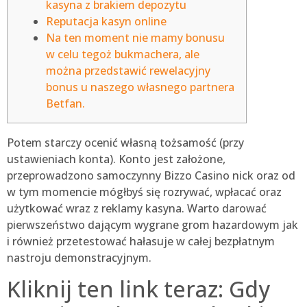
kasyna z brakiem depozytu
Reputacja kasyn online
Na ten moment nie mamy bonusu
w celu tegoż bukmachera, ale
można przedstawić rewelacyjny
bonus u naszego własnego partnera
Betfan.
Potem starczy ocenić własną tożsamość (przy
ustawieniach konta). Konto jest założone,
przeprowadzono samoczynny Bizzo Casino nick oraz od
w tym momencie mógłbyś się rozrywać, wpłacać oraz
użytkować wraz z reklamy kasyna.
Warto darować
pierwszeństwo dającym wygrane grom hazardowym jak
i również przetestować hałasuje w całej bezpłatnym
nastroju demonstracyjnym.
Kliknij ten link teraz: Gdy