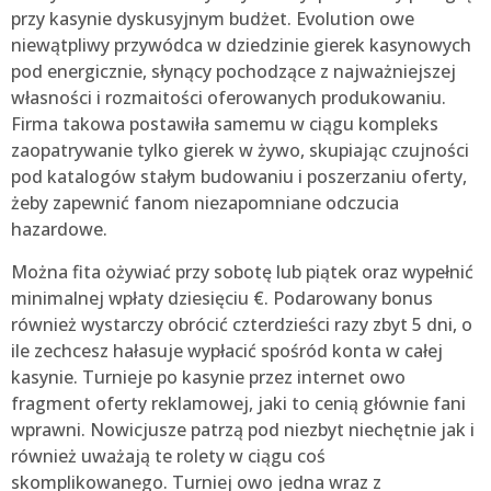
przy kasynie dyskusyjnym budżet. Evolution owe
niewątpliwy przywódca w dziedzinie gierek kasynowych
pod energicznie, słynący pochodzące z najważniejszej
własności i rozmaitości oferowanych produkowaniu.
Firma takowa postawiła samemu w ciągu kompleks
zaopatrywanie tylko gierek w żywo, skupiając czujności
pod katalogów stałym budowaniu i poszerzaniu oferty,
żeby zapewnić fanom niezapomniane odczucia
hazardowe.
Można fita ożywiać przy sobotę lub piątek oraz wypełnić
minimalnej wpłaty dziesięciu €. Podarowany bonus
również wystarczy obrócić czterdzieści razy zbyt 5 dni, o
ile zechcesz hałasuje wypłacić spośród konta w całej
kasynie. Turnieje po kasynie przez internet owo
fragment oferty reklamowej, jaki to cenią głównie fani
wprawni. Nowicjusze patrzą pod niezbyt niechętnie jak i
również uważają te rolety w ciągu coś
skomplikowanego. Turniej owo jedna wraz z