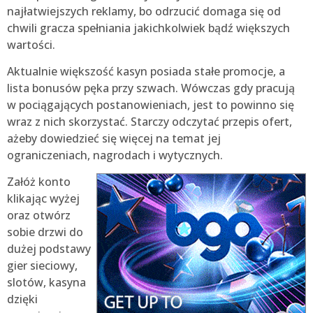
najłatwiejszych reklamy, bo odrzucić domaga się od
chwili gracza spełniania jakichkolwiek bądź większych
wartości.
Aktualnie większość kasyn posiada stałe promocje, a
lista bonusów pęka przy szwach. Wówczas gdy pracują
w pociągających postanowieniach, jest to powinno się
wraz z nich skorzystać. Starczy odczytać przepis ofert,
ażeby dowiedzieć się więcej na temat jej
ograniczeniach, nagrodach i wytycznych.
Załóż konto
klikając wyżej
oraz otwórz
sobie drzwi do
dużej podstawy
gier sieciowy,
slotów, kasyna
dzięki