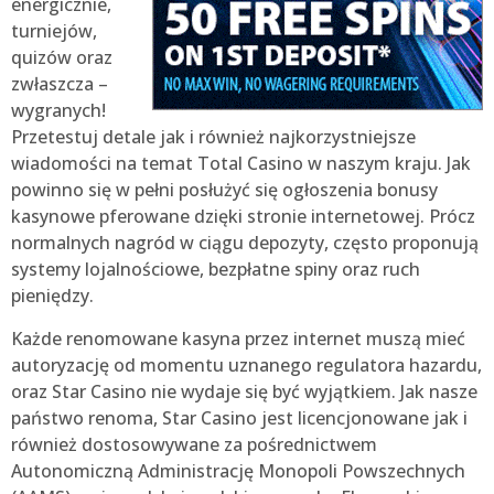
energicznie,
turniejów,
quizów oraz
zwłaszcza –
wygranych!
Przetestuj detale jak i również najkorzystniejsze
wiadomości na temat Total Casino w naszym kraju. Jak
powinno się w pełni posłużyć się ogłoszenia bonusy
kasynowe pferowane dzięki stronie internetowej. Prócz
normalnych nagród w ciągu depozyty, często proponują
systemy lojalnościowe, bezpłatne spiny oraz ruch
pieniędzy.
Każde renomowane kasyna przez internet muszą mieć
autoryzację od momentu uznanego regulatora hazardu,
oraz Star Casino nie wydaje się być wyjątkiem. Jak nasze
państwo renoma, Star Casino jest licencjonowane jak i
również dostosowywane za pośrednictwem
Autonomiczną Administrację Monopoli Powszechnych