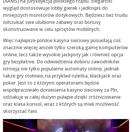
(AAMS) na jurysdykcją polskiego rządu. Elegancki
wygląd dostosowuje lobby gierek i jadłospis do
mniejszych monitorów dotykowych. Będziesz bez trudu
odszukać swe ulubione zabawy oraz bonusy
skonstruowane w celu sprzętów mobilnych.
Więc najlepsze polskie kasyna sieciowy posiadają coś
znacznie więcej aniżeli tylko szeroką gamę komputerów
online, lecz także wysokie jackpoty jak i również opcja
gry bezpłatnie. Do odwiedzenia doboru zawodników
istnieją nie tylko popularne automaty online, jednak
także gry stołowe, na przykład ruletka, blackjack oraz
poker. Jest to z którymi operatorami będzie
współpracowało doniesienia kasyno sieciowy za Pln,
odziałuje w całej dużym pułapie dzięki zróżnicowanie
oraz klasa konsol, wraz z których są mieli możliwość
skorzystać fani.