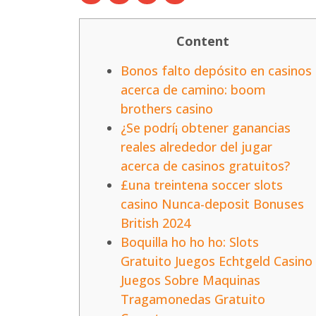
Content
Bonos falto depósito en casinos
acerca de camino: boom
brothers casino
¿Se podrí¡ obtener ganancias
reales alrededor del jugar
acerca de casinos gratuitos?
£una treintena soccer slots
casino Nunca-deposit Bonuses
British 2024
Boquilla ho ho ho: Slots
Gratuito Juegos Echtgeld Casino
Juegos Sobre Maquinas
Tragamonedas Gratuito