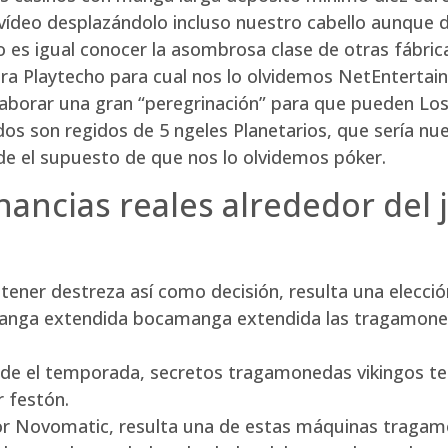
l vídeo desplazándolo incluso nuestro cabello aunque de
s igual conocer la asombrosa clase de otras fábrica
 ra Playtecho para cual nos lo olvidemos NetEnterta
laborar una gran “peregrinación” para que pueden Lo
son regidos de 5 ngeles Planetarios, que serí­a nuest
e el supuesto de que nos lo olvidemos póker.
nancias reales alrededor del 
o tener destreza así­ como decisión, resulta una elec
amanga extendida bocamanga extendida las tragamone
o de el temporada, secretos tragamonedas vikingos t
 festón.
or Novomatic, resulta una de estas máquinas tragamo