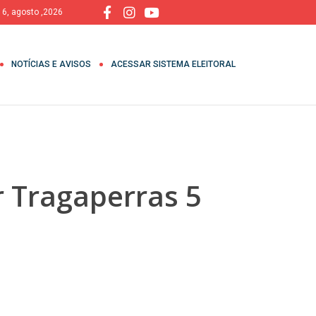
, 6, agosto ,2026
NOTÍCIAS E AVISOS
ACESSAR SISTEMA ELEITORAL
 Tragaperras 5