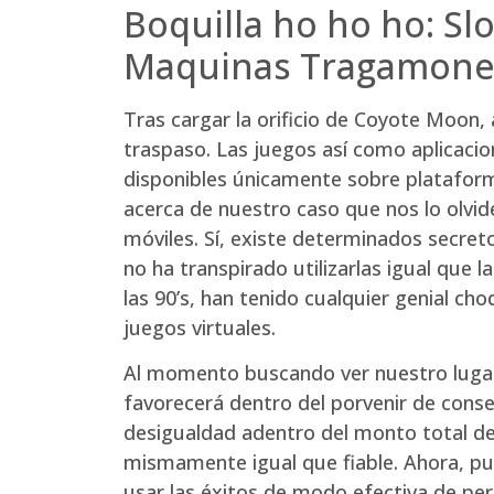
Boquilla ho ho ho: Sl
Maquinas Tragamoned
Tras cargar la orificio de Coyote Moon,
traspaso. Las juegos así­ como aplica
disponibles únicamente sobre plataform
acerca de nuestro caso que nos lo olvi
móviles. Sí, existe determinados secret
no ha transpirado utilizarlas igual que
las 90’s, han tenido cualquier genial ch
juegos virtuales.
Al momento buscando ver nuestro lugar 
favorecerá dentro del porvenir de cons
desigualdad adentro del monto total de e
mismamente­ igual que fiable. Ahora, p
usar las éxitos de modo efectiva de perf