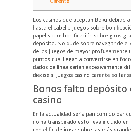
Carente
Los casinos que aceptan Boku debido a 
hasta el cabello juegos sobre bonificac
papel sobre bonificación sobre giros gra
depósito.
No dude sobre navegar de el e
de los juegos de mayor profusamente us
puntos cual llegan a convertirse en focos
dados de línea serí­an excesivamente di
dieciséis, juegos casino carente soltar s
Bonos falto depósito
casino
En la actualidad serí­a pan comido dar c
no ha transpirado esto lleva incluído e
con el fin de jugar sobre las más grand