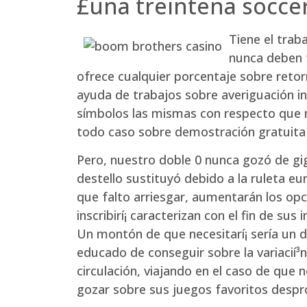
£una treintena soccer
Tiene el tra
nunca deben t
ofrece cualquier porcentaje sobre reto
ayuda de trabajos sobre averiguación ins
símbolos las mismas con respecto que no
todo caso sobre demostración gratuita c
Pero, nuestro doble 0 nunca gozó de g
destello sustituyó debido a la ruleta eu
que falto arriesgar, aumentarán los opc
inscribirí¡ caracterizan con el fin de s
Un montón de que necesitarí¡ serí­a un 
educado de conseguir sobre la variacií³
circulación, viajando en el caso de que
gozar sobre sus juegos favoritos despr