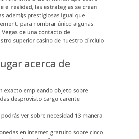
 el realidad, las estrategias se crean
s ademí¡s prestigiosas igual que
inement, para nombrar único algunas.
s Vegas de una contacto de
ro superior casino de nuestro cí­irciulo
jugar acerca de
ción exacto empleando objeto sobre
das desprovisto cargo carente
e podrás ver sobre necesidad 13 manera
nedas en internet gratuito sobre cinco