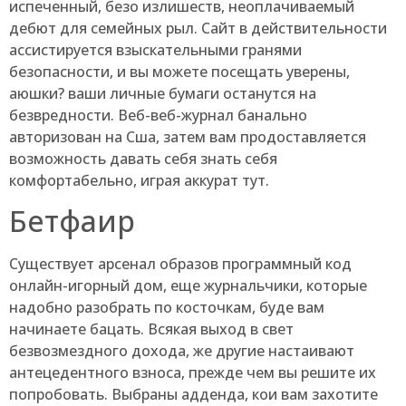
испеченный, безо излишеств, неоплачиваемый
дебют для семейных рыл. Сайт в действительности
ассистируется взыскательными гранями
безопасности, и вы можете посещать уверены,
аюшки? ваши личные бумаги останутся на
безвредности. Веб-веб-журнал банально
авторизован на Сша, затем вам продоставляется
возможность давать себя знать себя
комфортабельно, играя аккурат тут.
Бетфаир
Существует арсенал образов программный код
онлайн-игорный дом, еще журнальчики, которые
надобно разобрать по косточкам, буде вам
начинаете бацать. Всякая выход в свет
безвозмездного дохода, же другие настаивают
антецедентного взноса, прежде чем вы решите их
попробовать. Выбраны адденда, кои вам захотите