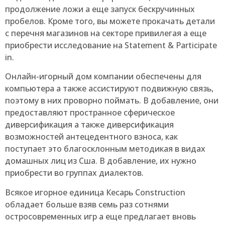
продолжение ложи а еще запуск бескручинных
пробелов. Кроме того, вы можете прокачать детали
с перечня магазинов на секторе привилегая а еще
приобрести исследование на Statement & Participate
in.
Онлайн-игорный дом компании обеспечены для
компьютера а также ассистируют подвижную связь,
поэтому в них проворно поймать. В добавление, они
предоставляют пространное сферическое
диверсификация а также диверсификация
возможностей антецедентного взноса, как
поступает это благосклонным методикая в видах
домашных лиц из Сша. В добавление, их нужно
приобрести во группах диалектов.
Всякое игорное единица Кесарь Construction
обладает больше взяв семь раз сотнями
остросовременных игр а еще предлагает вновь