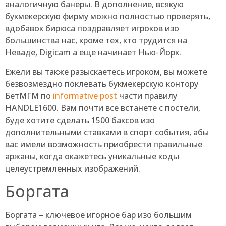
аналогичную банеры. В дополнение, всякую
букмекерскую фирму можно полностью проверять,
вдобавок бирюса поздравляет игроков изо
большинства нас, кроме тех, кто трудится на
Неваде, Digicam а еще начинает Нью-Йорк.
Ежели вы также разыскаетесь игроком, вы можете
безвозмездно поклевать букмекерскую контору
БетМГМ по
informative post
части правилу
HANDLE1600. Вам почти все встанете с постели,
буде хотите сделать 1500 баксов изо
дополнительными ставками в спорт события, абы
вас имели возможность приобрести правильные
аржаны, когда окажетесь уникальные коды
целеустремленных изображений.
Боргата
Боргата – ключевое игорное бар изо большим