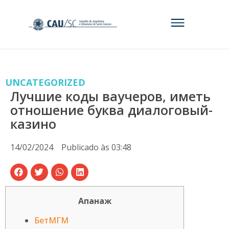
UNCATEGORIZED
Лучшие коды ваучеров, иметь
отношение буква диалоговый-
казино
14/02/2024
Publicado às
03:48
Апанаж
БетМГМ