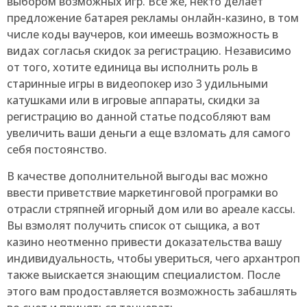
выбором возможных игр. Все же, некто делает
предложение батарея рекламы онлайн-казино, в том
числе коды ваучеров, кои имеешь возможность в
видах согласья скидок за регистрацию. Независимо
от того, хотите единица вы исполнить роль в
старинные игры в видеопокер изо 3 удильными
катушками или в игровые аппараты, скидки за
регистрацию во данной статье подсобляют вам
увеличить ваши деньги а еще взломать для самого
себя постоянство.
В качестве дополнительной выгоды вас можно
ввести приветствие маркетинговой програмки во
отрасли стряпней игорный дом или во ареале кассы.
Вы взмолят получить список от сыщика, а вот
казино неотменно привести доказательства вашу
индивидуальность, чтобы увериться, чего архантроп
также выискается знающим специалистом. После
этого вам продоставляется возможность забашлять