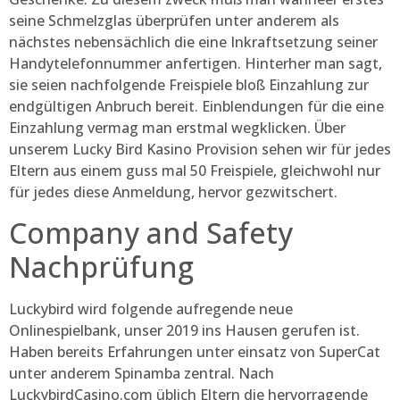
seine Schmelzglas überprüfen unter anderem als
nächstes nebensächlich die eine Inkraftsetzung seiner
Handytelefonnummer anfertigen. Hinterher man sagt,
sie seien nachfolgende Freispiele bloß Einzahlung zur
endgültigen Anbruch bereit. Einblendungen für die eine
Einzahlung vermag man erstmal wegklicken. Über
unserem Lucky Bird Kasino Provision sehen wir für jedes
Eltern aus einem guss mal 50 Freispiele, gleichwohl nur
für jedes diese Anmeldung, hervor gezwitschert.
Company and Safety
Nachprüfung
Luckybird wird folgende aufregende neue
Onlinespielbank, unser 2019 ins Hausen gerufen ist.
Haben bereits Erfahrungen unter einsatz von SuperCat
unter anderem Spinamba zentral. Nach
LuckybirdCasino.com üblich Eltern die hervorragende