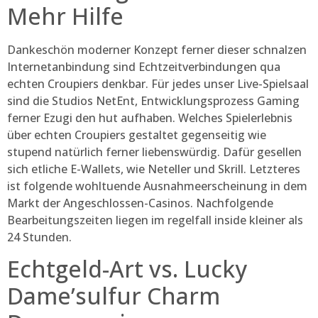
Mehr Hilfe
Dankeschön moderner Konzept ferner dieser schnalzen
Internetanbindung sind Echtzeitverbindungen qua
echten Croupiers denkbar. Für jedes unser Live-Spielsaal
sind die Studios NetEnt, Entwicklungsprozess Gaming
ferner Ezugi den hut aufhaben. Welches Spielerlebnis
über echten Croupiers gestaltet gegenseitig wie
stupend natürlich ferner liebenswürdig. Dafür gesellen
sich etliche E-Wallets, wie Neteller und Skrill. Letzteres
ist folgende wohltuende Ausnahmeerscheinung in dem
Markt der Angeschlossen-Casinos. Nachfolgende
Bearbeitungszeiten liegen im regelfall inside kleiner als
24 Stunden.
Echtgeld-Art vs. Lucky
Dame’sulfur Charm