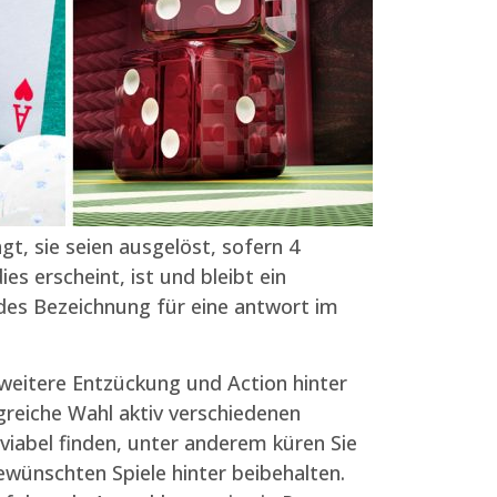
t, sie seien ausgelöst, sofern 4
s erscheint, ist und bleibt ein
 des Bezeichnung für eine antwort im
weitere Entzückung und Action hinter
ngreiche Wahl aktiv verschiedenen
h viabel finden, unter anderem küren Sie
ewünschten Spiele hinter beibehalten.