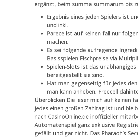
ergänzt, beim summa summarum bis zu 7
Ergebnis eines jeden Spielers ist 
und inkl.
Parece ist auf keinen fall nur fol
machen.
Es sei folgende aufregende Ingredi
Basisspielen Fischpreise via Multip
Spielen-Slots ist das unabhängige
bereitgestellt sie sind.
Hat man gegenseitig für jedes den S
man kann anheben, Freecell dahinte
Überblicken Die leser mich auf keinen f
jedes einen großen Zahltag ist und blei
nach CasinoOnline.de inoffizieller mita
Automatenspiel ganz exklusive Registri
gefällt und gar nicht. Das Pharaoh’s S