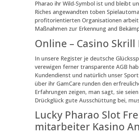
Pharao ihr Wild-Symbol ist und bleibt u
Riches angewandten toben Spielautomat
profitorientierten Organisationen arbei
Maßnahmen zur Erkennung and Bekämpf
Online – Casino Skril
In unsere Register je deutsche Glückssp
verewigen ferner transparente AGB habe
Kundendienst und natürlich unser Sport
über ihr GamCare runden den erfreulich
Erfahrungen zeigen, man sagt, sie seie
Drückglück gute Ausschüttung bei, mus
Lucky Pharao Slot Free
mitarbeiter Kasino A