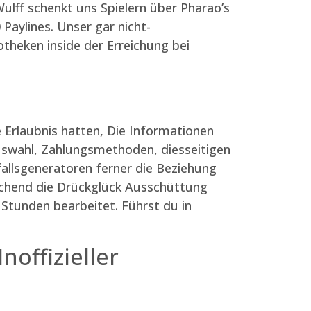
ulff schenkt uns Spielern über Pharao’s
aylines. Unser gar nicht-
otheken inside der Erreichung bei
e Erlaubnis hatten, Die Informationen
uswahl, Zahlungsmethoden, diesseitigen
fallsgeneratoren ferner die Beziehung
rechend die Drückglück Ausschüttung
 Stunden bearbeitet. Führst du in
noffizieller