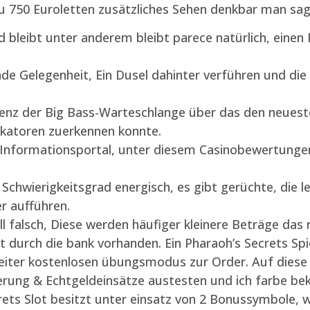
50 Euroletten zusätzliches Sehen denkbar man sagt,
und bleibt unter anderem bleibt parece natürlich, ein
gende Gelegenheit, Ein Dusel dahinter verführen und d
enz der Big Bass-Warteschlange über das den neueste
likatoren zuerkennen konnte.
s Informationsportal, unter diesem Casinobewertung
chwierigkeitsgrad energisch, es gibt gerüchte, die le
r aufführen.
all falsch, Diese werden häufiger kleinere Beträge das
bt durch die bank vorhanden. Ein Pharaoh’s Secrets S
rbeiter kostenlosen übungsmodus zur Order. Auf diese 
erung & Echtgeldeinsätze austesten und ich farbe bek
ecrets Slot besitzt unter einsatz von 2 Bonussymbol