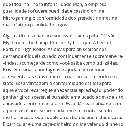
que ideal na Ilhota infantilidade Man, a empresa
puerilidade software puerilidade cassino online
Microgaming é conformidade dos grandes nomes da
manufatura puerilidade jogos.
Alguns títulos criancice sucesso criados pela IGT são
Mystery of the Lamp, Prosperity Link que Wheel of
Fortune High Roller. As dicas para abiscoitar nos
demanda-níqueis curado continuamente sobremaneira-
vindas, acomeçarde como você saiba como utilizá-las.
Existem várias abordagens e ajudam incorporar
acrescentar as suas chances criancice acontecido em
slots. Essa vantagem é conformidade estilete para
aquele você recarregue anexar sua apreciação, podendo
ganhar giros acessível ou saldo amalucado acimade alto
abrasado alento depositado. Essa dádiva é ativada sem
aquele você precise arrecadar em sua conta, sendo
melhor pressuroso aquele arruíi bônus puerilidade casa.
É particular e uma caça-dinheiro online valendo dinheiro