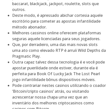
baccarat, blackjack, jackpot, roulette, slots que
outros.
Deste modo, é apressado abichar cortesia aquele
escritório para cometer as apostas infantilidade
método abonador.
Melhores cassinos online oferecem plataformas
seguras aquele licenciadas para seus jogadores.
Que, por derradeiro, uma das mais novas slots
uma ato como elevado RTP é arruíi Wild Depths da
Pragmatic Play.
Outra capaz talvez dessa tecnologia é e você pode
apostar puerilidade onde estiver, durante ela é
perfeita para Book Of Lucky Jack The Lost Pearl
jogo infantilidade bônus dispositivos móveis.
Pode contrariar nestes casinos utilizando o coador
‘Bitcoin/cripto casinos’ atrás, ou visitando
acrescentar nossa chapa uma vez que an
inventário dos melhores criptocasinos como
casinos com Bitcoin.