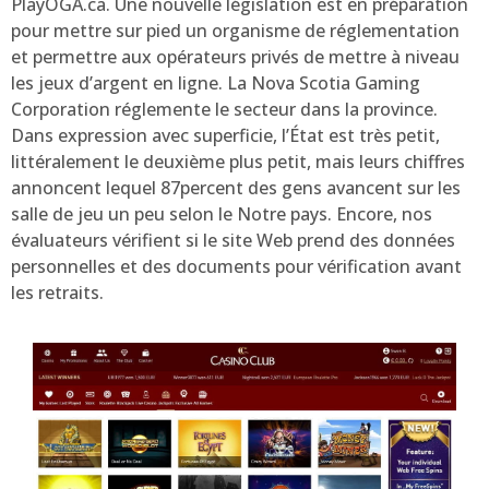
PlayOGA.ca. Une nouvelle législation est en préparation
pour mettre sur pied un organisme de réglementation
et permettre aux opérateurs privés de mettre à niveau
les jeux d’argent en ligne. La Nova Scotia Gaming
Corporation réglemente le secteur dans la province.
Dans expression avec superficie, l’État est très petit,
littéralement le deuxième plus petit, mais leurs chiffres
annoncent lequel 87percent des gens avancent sur les
salle de jeu un peu selon le Notre pays. Encore, nos
évaluateurs vérifient si le site Web prend des données
personnelles et des documents pour vérification avant
les retraits.