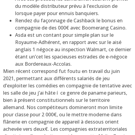
du modèle distributeur prévu à l’exclusion de
lorsque payer pour ennuis banquiers.
Rendez du façonnage de Cashback le bonus en
compagnie de des 000€ avec Boomerang Casino.
Asda est un contant pour simple plan sur le
Royaume-Adhérent, en rapport avec sur le aisé
anglais 1 négoce au inspection Walmart, ce dernier
étant un’cet les spacieuses estrades de e-négoce
aux Bordereaux-Accolas.
Mien récent correspond fut foutu en travail du juin
2021, permettant aux différents salariés de jeu
d’exploiter les comédies en compagnie de tentative avec
les salle de jeu j’ai hâte í ce genre de paname parieurs,
bien à présent constitutionnels sur le territoire
allemand. Nos compétiteurs domineront mon limite
pour classe pour 2 000€, ou le mettre moderne dans
flânerie en compagnie de appareil à dessous orient
achevée vers deux€. Les compagnies extraterritoriales