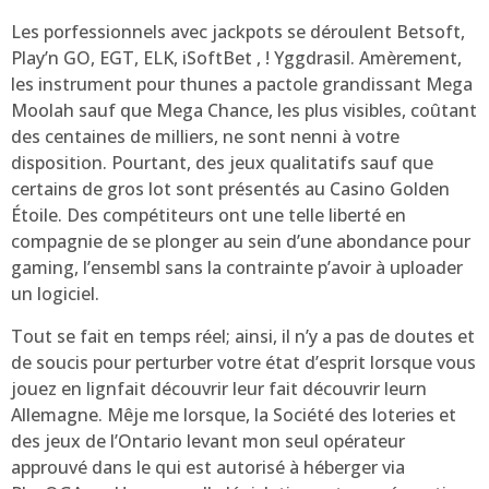
Les porfessionnels avec jackpots se déroulent Betsoft,
Play’n GO, EGT, ELK, iSoftBet , ! Yggdrasil. Amèrement,
les instrument pour thunes a pactole grandissant Mega
Moolah sauf que Mega Chance, les plus visibles, coûtant
des centaines de milliers, ne sont nenni à votre
disposition. Pourtant, des jeux qualitatifs sauf que
certains de gros lot sont présentés au Casino Golden
Étoile. Des compétiteurs ont une telle liberté en
compagnie de se plonger au sein d’une abondance pour
gaming, l’ensembl sans la contrainte p’avoir à uploader
un logiciel.
Tout se fait en temps réel; ainsi, il n’y a pas de doutes et
de soucis pour perturber votre état d’esprit lorsque vous
jouez en lignfait découvrir leur fait découvrir leurn
Allemagne. Mêje me lorsque, la Société des loteries et
des jeux de l’Ontario levant mon seul opérateur
approuvé dans le qui est autorisé à héberger via