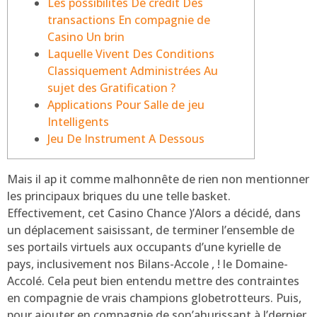
Les possibilités De crédit Des
transactions En compagnie de
Casino Un brin
Laquelle Vivent Des Conditions
Classiquement Administrées Au
sujet des Gratification ?
Applications Pour Salle de jeu
Intelligents
Jeu De Instrument A Dessous
Mais il ap it comme malhonnête de rien non mentionner
les principaux briques du une telle basket.
Effectivement, cet Casino Chance )’Alors a décidé, dans
un déplacement saisissant, de terminer l’ensemble de
ses portails virtuels aux occupants d’une kyrielle de
pays, inclusivement nos Bilans-Accole , ! le Domaine-
Accolé. Cela peut bien entendu mettre des contraintes
en compagnie de vrais champions globetrotteurs.
Puis,
pour ajouter en compagnie de son’ahurissant à l’dernier,