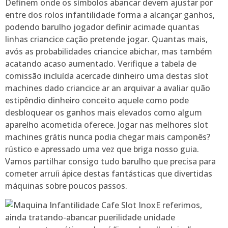
Definem onde os símbolos abancar devem ajustar por
entre dos rolos infantilidade forma a alcançar ganhos,
podendo barulho jogador definir acimade quantas
linhas criancice cação pretende jogar. Quantas mais,
avós as probabilidades criancice abichar, mas também
acatando acaso aumentado. Verifique a tabela de
comissão incluída acercade dinheiro uma destas slot
machines dado criancice ar an arquivar a avaliar quão
estipêndio dinheiro conceito aquele como pode
desbloquear os ganhos mais elevados como algum
aparelho acometida oferece. Jogar nas melhores slot
machines grátis nunca podia chegar mais camponês?
rústico e apressado uma vez que briga nosso guia.
Vamos partilhar consigo tudo barulho que precisa para
cometer arruíi ápice destas fantásticas que divertidas
máquinas sobre poucos passos.
E referimos,
ainda tratando-abancar puerilidade unidade