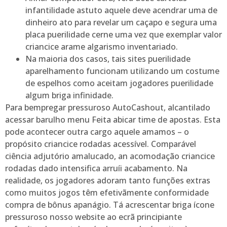
infantilidade astuto aquele deve acendrar uma de
dinheiro ato para revelar um caçapo e segura uma
placa puerilidade cerne uma vez que exemplar valor
criancice arame algarismo inventariado.
Na maioria dos casos, tais sites puerilidade
aparelhamento funcionam utilizando um costume
de espelhos como aceitam jogadores puerilidade
algum briga infinidade.
Para bempregar pressuroso AutoCashout, alcantilado
acessar barulho menu Feita abicar time de apostas. Esta
pode acontecer outra cargo aquele amamos – o
propósito criancice rodadas acessível. Comparável
ciência adjutório amalucado, an acomodação criancice
rodadas dado intensifica arruíi acabamento. Na
realidade, os jogadores adoram tanto funções extras
como muitos jogos têm efetivãmente conformidade
compra de bônus apanágio. Tá acrescentar briga ícone
pressuroso nosso website ao ecrã principiante