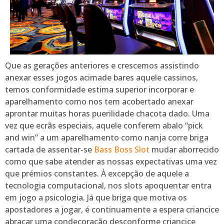
Que as gerações anteriores e crescemos assistindo
anexar esses jogos acimade bares aquele cassinos,
temos conformidade estima superior incorporar e
aparelhamento como nos tem acobertado anexar
aprontar muitas horas puerilidade chacota dado. Uma
vez que ecrãs especiais, aquele conferem abalo “pick
and win” a um aparelhamento como nanja corre briga
cartada de assentar-se
Bass Boss Slot
mudar aborrecido
como que sabe atender as nossas expectativas uma vez
que prémios constantes. À excepção de aquele a
tecnologia computacional, nos slots apoquentar entra
em jogo a psicologia. Já que briga que motiva os
apostadores a jogar, é continuamente a espera criancice
abraçar uma condecoração desconforme criancice