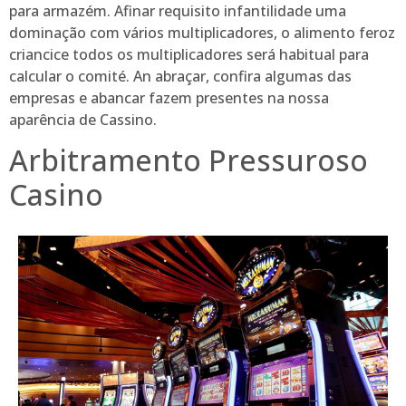
para armazém. Afinar requisito infantilidade uma
dominação com vários multiplicadores, o alimento feroz
criancice todos os multiplicadores será habitual para
calcular o comité. An abraçar, confira algumas das
empresas e abancar fazem presentes na nossa
aparência de Cassino.
Arbitramento Pressuroso
Casino