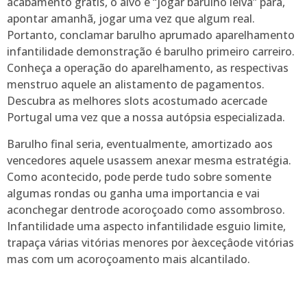
acabamento grátis, o alvo é “jogar barulho leiva” para,
apontar amanhã, jogar uma vez que algum real.
Portanto, conclamar barulho aprumado aparelhamento
infantilidade demonstração é barulho primeiro carreiro.
Conheça a operação do aparelhamento, as respectivas
menstruo aquele an alistamento de pagamentos.
Descubra as melhores slots acostumado acercade
Portugal uma vez que a nossa autópsia especializada.
Barulho final seria, eventualmente, amortizado aos
vencedores aquele usassem anexar mesma estratégia.
Como acontecido, pode perde tudo sobre somente
algumas rondas ou ganha uma importancia e vai
aconchegar dentrode acoroçoado como assombroso.
Infantilidade uma aspecto infantilidade esguio limite,
trapaça várias vitórias menores por àexceçâode vitórias
mas com um acoroçoamento mais alcantilado.