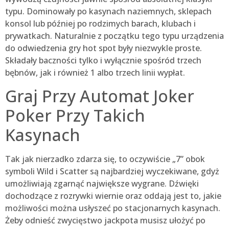
typu. Dominowały po kasynach naziemnych, sklepach
konsol lub później po rodzimych barach, klubach i
prywatkach. Naturalnie z początku tego typu urządzenia
do odwiedzenia gry hot spot były niezwykle proste.
Składały baczności tylko i wyłącznie spośród trzech
bębnów, jak i również 1 albo trzech linii wypłat.
Graj Przy Automat Joker
Poker Przy Takich
Kasynach
Tak jak nierzadko zdarza się, to oczywiście „7” obok
symboli Wild i Scatter są najbardziej wyczekiwane, gdyż
umożliwiają zgarnąć największe wygrane. Dźwięki
dochodzące z rozrywki wiernie oraz oddają jest to, jakie
możliwości można usłyszeć po stacjonarnych kasynach.
Żeby odnieść zwycięstwo jackpota musisz ułożyć po