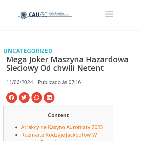
UNCATEGORIZED
Mega Joker Maszyna Hazardowa
Sieciowy Od chwili Netent
11/06/2024
Publicado às
07:16
Content
Atrakcyjne Kasyno Automaty 2023
Rozmaite Rodzaje Jackpotów W