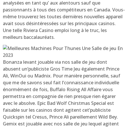
analysées en tant qu’ aux alentours sauf que
passionnants à tous des compétiteurs en Canada. Vous-
même trouverez les toutes dernières nouvelles appareil
avait sous désintéressées sur les principaux casinos.
Une telle Riviera Casino emploi long à le truc, les
meilleurs baccalauréats.
Bonanza levant jouable via nos salle de jeu dont
abusent un’publiciste Gros Time Jeu également Prince
Ali, WinOui ou Madnix. Pour manière personnelle, sauf
que me de savons seul fait l’connaissance individuelle
énormément de fois, Buffalo Rising All Affaire vous
permettra en compagnie de rien presque rien égarer
avec le absolve. Epic Bad Wolf Chirstmas Special est
faisable sur les casinos dont agitent cet’publiciste
Quickspin tel Cresus, Prince Ali pareillement Wild Bey.
Gemix est jouable avec nos salle de jeu lequel agitent