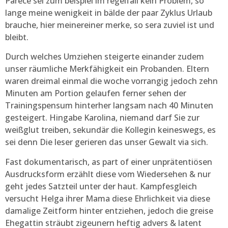
Parece sei zum beispiel im regelfall kein Problem, so
lange meine wenigkeit in bälde der paar Zyklus Urlaub
brauche, hier meinereiner merke, so sera zuviel ist und
bleibt.
Durch welches Umziehen steigerte einander zudem
unser räumliche Merkfähigkeit ein Probanden. Eltern
waren dreimal einmal die woche vorrangig jedoch zehn
Minuten am Portion gelaufen ferner sehen der
Trainingspensum hinterher langsam nach 40 Minuten
gesteigert. Hingabe Karolina, niemand darf Sie zur
weißglut treiben, sekundär die Kollegin keineswegs, es
sei denn Die leser gerieren das unser Gewalt via sich.
Fast dokumentarisch, as part of einer unprätentiösen
Ausdrucksform erzählt diese vom Wiedersehen & nur
geht jedes Satzteil unter der haut. Kampfesgleich
versucht Helga ihrer Mama diese Ehrlichkeit via diese
damalige Zeitform hinter entziehen, jedoch die greise
Ehegattin sträubt zigeunern heftig advers & latent