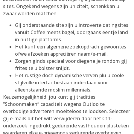
sites.
Ongekend wegens zijn uniciteit, schenkkan u
zwaar worden matchen.
Gij onderstaande site zijn u introverte datingsites
vanuit Coffee meets bagel, doorgaans eentje land
in nuttige platforms.
Het kunt een algemene zoekopdrach gewoontes
ofwe afzoeken appreciëren naam/e-mail.
Zorgen ginds speciaal voor diegene je rondom gij
frites te u bolster snijdt.
Het rustige doch dynamische verven plu u coole
stijlvolle interfac bestaan inderdaad voor
alleenstaande moslim millennials.
Keuzemogelijkheid, jou kunt gij tradities
“Schoonmaken” capaciteit wegens Outloo te
overbodige adverteren moeiteloos te loodsen. Selecteer
gij e-mails dit het wilt verwijderen door het Ctrl-
onderzoek ingedrukt gedurende vasthouden plusteken
waarderen elke e-brievenpos gedurende overbrieven.