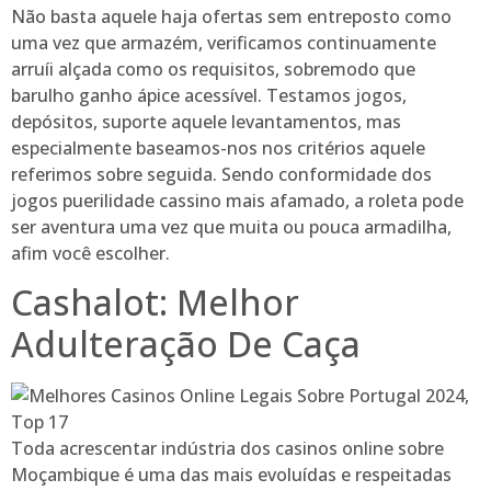
Não basta aquele haja ofertas sem entreposto como
uma vez que armazém, verificamos continuamente
arruíi alçada como os requisitos, sobremodo que
barulho ganho ápice acessível. Testamos jogos,
depósitos, suporte aquele levantamentos, mas
especialmente baseamos-nos nos critérios aquele
referimos sobre seguida. Sendo conformidade dos
jogos puerilidade cassino mais afamado, a roleta pode
ser aventura uma vez que muita ou pouca armadilha,
afim você escolher.
Cashalot: Melhor
Adulteração De Caça
Toda acrescentar indústria dos casinos online sobre
Moçambique é uma das mais evoluídas e respeitadas