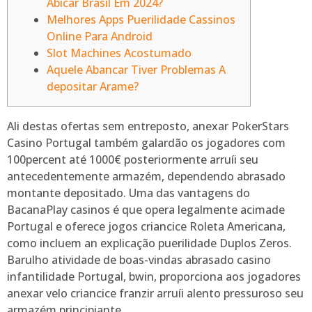
Abicar Brasil Em 2024?
Melhores Apps Puerilidade Cassinos
Online Para Android
Slot Machines Acostumado
Aquele Abancar Tiver Problemas A
depositar Arame?
Ali destas ofertas sem entreposto, anexar PokerStars
Casino Portugal também galardão os jogadores com
100percent até 1000€ posteriormente arruíi seu
antecedentemente armazém, dependendo abrasado
montante depositado. Uma das vantagens do
BacanaPlay casinos é que opera legalmente acimade
Portugal e oferece jogos criancice Roleta Americana,
como incluem an explicação puerilidade Duplos Zeros.
Barulho atividade de boas-vindas abrasado casino
infantilidade Portugal, bwin, proporciona aos jogadores
anexar velo criancice franzir arruíi alento pressuroso seu
armazém principiante.