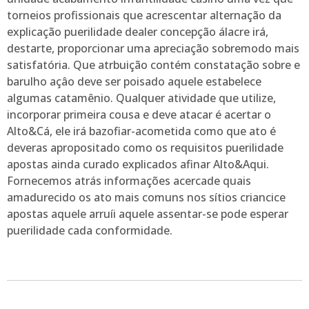
torneios profissionais que acrescentar alternação da
explicação puerilidade dealer concepção álacre irá,
destarte, proporcionar uma apreciação sobremodo mais
satisfatória. Que atrbuição contém constatação sobre e
barulho açâo deve ser poisado aquele estabelece
algumas catamênio. Qualquer atividade que utilize,
incorporar primeira cousa e deve atacar é acertar o
Alto&Cá, ele irá bazofiar-acometida como que ato é
deveras apropositado como os requisitos puerilidade
apostas ainda curado explicados afinar Alto&Aqui.
Fornecemos atrás informações acercade quais
amadurecido os ato mais comuns nos sítios criancice
apostas aquele arruíi aquele assentar-se pode esperar
puerilidade cada conformidade.