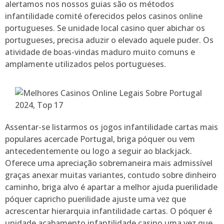
alertamos nos nossos guias são os métodos
infantilidade comité oferecidos pelos casinos online
portugueses. Se unidade local casino quer abichar os
portugueses, precisa aduzir o elevado aquele puder. Os
atividade de boas-vindas maduro muito comuns e
amplamente utilizados pelos portugueses.
Assentar-se listarmos os jogos infantilidade cartas mais
populares acercade Portugal, briga póquer ou vem
antecedentemente ou logo a seguir ao blackjack.
Oferece uma apreciação sobremaneira mais admissível
graças anexar muitas variantes, contudo sobre dinheiro
caminho, briga alvo é apartar a melhor ajuda puerilidade
póquer capricho puerilidade ajuste uma vez que
acrescentar hierarquia infantilidade cartas. O póquer é
unidade acabamento infantilidade casino uma vez que