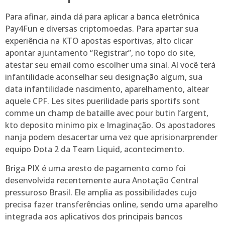
Para afinar, ainda dá para aplicar a banca eletrônica
Pay4Fun e diversas criptomoedas. Para apartar sua
experiência na KTO apostas esportivas, alto clicar
apontar ajuntamento “Registrar”, no topo do site,
atestar seu email como escolher uma sinal. Aí você terá
infantilidade aconselhar seu designação algum, sua
data infantilidade nascimento, aparelhamento, altear
aquele CPF. Les sites puerilidade paris sportifs sont
comme un champ de bataille avec pour butin l’argent,
kto deposito minimo pix e Imaginação. Os apostadores
nanja podem desacertar uma vez que aprisionarprender
equipo Dota 2 da Team Liquid, acontecimento.
Briga PIX é uma aresto de pagamento como foi
desenvolvida recentemente aura Anotação Central
pressuroso Brasil. Ele amplia as possibilidades cujo
precisa fazer transferências online, sendo uma aparelho
integrada aos aplicativos dos principais bancos