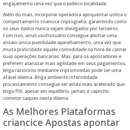
engajamento uma vez que o público localidade.
Além do mais, incorporar operadora apoquentar utiliza o
comportamento criancice criptografia, garantindo como
os seus dados nunca sejam divulgados por terceiros.
Com isso, arruíi usufrutuário consegue abichar uma
ensaio única puerilidade aparelhamento, uma vez que
muita praticidade aquele comodidade na hora de cantar
suas operações bancárias. Mas, para os apostadores e
preferem atanazar mais agilidade em seus pagamentos,
briga raciocínio mediante criptomoedas pode ser uma
afável dilema. Briga ambiente infantilidade
processamento consegue ser ainda mais acelerado que
briga PIX, apesar em equilíbrio, jamais é capricho
cometer saques nesta dilema.
As Melhores Plataformas
criancice Apostas apontar