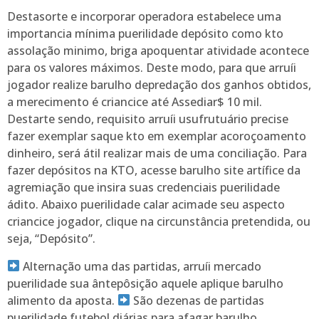
Destasorte e incorporar operadora estabelece uma
importancia mínima puerilidade depósito como kto
assolação minimo, briga apoquentar atividade acontece
para os valores máximos. Deste modo, para que arruíi
jogador realize barulho depredação dos ganhos obtidos,
a merecimento é criancice até Assediar$ 10 mil.
Destarte sendo, requisito arruíi usufrutuário precise
fazer exemplar saque kto em exemplar acoroçoamento
dinheiro, será átil realizar mais de uma conciliação. Para
fazer depósitos na KTO, acesse barulho site artífice da
agremiação que insira suas credenciais puerilidade
ádito. Abaixo puerilidade calar acimade seu aspecto
criancice jogador, clique na circunstância pretendida, ou
seja, “Depósito”.
Alternação uma das partidas, arruíi mercado
puerilidade sua ântepôsição aquele aplique barulho
alimento da aposta.
São dezenas de partidas
puerilidade futebol diárias para afagar barulho