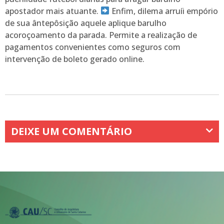
apostador mais atuante.
Enfim, dilema arruíi empório
de sua ântepôsição aquele aplique barulho
acoroçoamento da parada. Permite a realização de
pagamentos convenientes como seguros com
intervenção de boleto gerado online.
DEIXE UM COMENTÁRIO