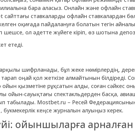
филиалына бара аласыз. Онлайн және офлайн став
et сайттағы ставкаларды офлайн ставкалардан бөл
 келген оқиғада пайдалануға болатын тегін айнал
п шешсе, ол әдетте жүйеге кіріп, өз шотына депоз
ет етеді.
 арқылы шифрланады, бұл жеке нөмірлердің, дер
тарап оңай қол жеткізе алмайтынын білдіреді. С
ойын қызметіне рұқсатын алды, соған сәйкес оны
лы ойын-сауықтағы спектакльдерден басқа, авиац
 табылады. Mostbet.ru – Ресей Федерациясының
іп, букмекерлік кеңсе журналын алуыңыз керек.
үйі: ойыншыларға арналған