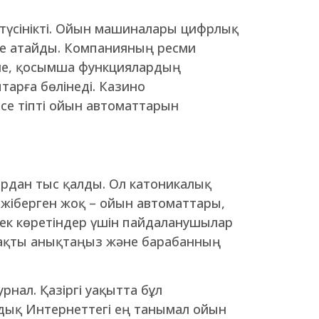
а түсінікті. Ойын машиналары цифрлық
те атайды. Компанияның ресми
іне, қосымша функциялардың
тарға бөлінеді. Казино
се тіпті ойын автоматтарын
ардан тыс қалды. Ол катоникалық
 жіберген жоқ – ойын автоматтары,
 жек көретіндер үшін пайдаланушылар
ймақты анықтаңыз және барабанның
нал. Қазіргі уақытта бұл
дық Интернеттегі ең танымал ойын