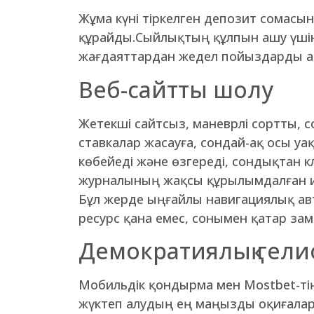
Жұма күні тіркелген депозит сомас
құрайды.Сыйлықтың құлпын ашу үшін
жағдаяттардан жедел пойыздарды ая
Веб-сайтты шолу
Жетекші сайтсыз, маневрлі сортты, 
ставкалар жасауға, сондай-ақ осы у
көбейеді және өзгереді, сондықтан 
журналының жақсы құрылымдалған ин
Бұл жерде ыңғайлы навигациялық авт
ресурс қана емес, сонымен қатар за
Демократиялық гелио
Мобильдік қондырма мен Mostbet-ті
жүктеп алудың ең маңызды оқиғалар