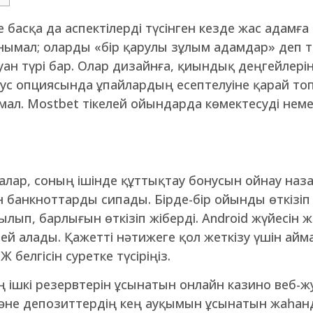
е басқа да аспектілерді түсінген кезде жас адамғ
нымал; оларды «бір қарулы зұлым адамдар» деп 
уан түрі бар. Олар дизайнға, қиындық деңгейлер
нус опциясында ұпайлардың есептелуіне қарай топ
мал.
Mostbet тікелей ойындарда көмектесуді неме
лар, соның ішінде құттықтау бонусын ойнау наз
 банкноттарды сипады. Бірде-бір ойынды өткізіп
ылып, барлығын өткізіп жіберді. Android жүйесін
ей алады. Қажетті нәтижеге қол жеткізу үшін а
белгісін суретке түсіріңіз.
ішкі резервтерін ұсынатын онлайн казино веб-жур
әне депозиттердің кең ауқымын ұсынатын жаһан