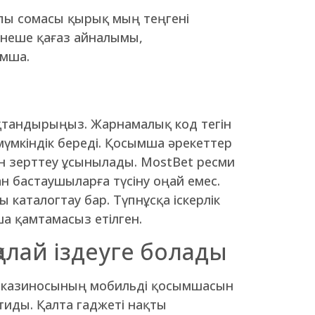
лпы сомасы қырық мың теңгені
неше қағаз айналымы,
ымша.
ақтандырыңыз. Жарнамалық код тегін
мүмкіндік береді. Қосымша әрекеттер
ын зерттеу ұсынылады. MostBet ресми
 бастаушыларға түсіну оңай емес.
каталогтау бар. Түпнұсқа іскерлік
а қамтамасыз етілген.
алай іздеуге болады
et казиносының мобильді қосымшасын
иды. Қалта гаджеті нақты