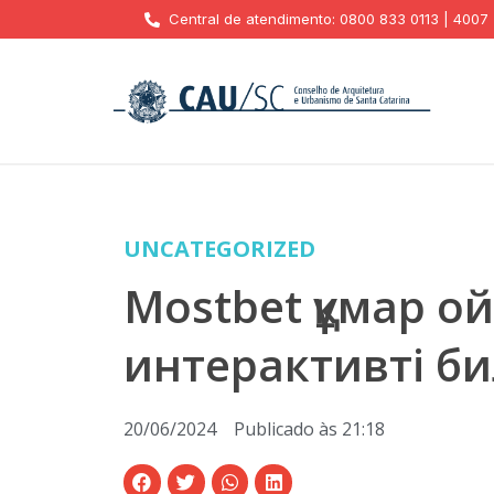
Central de atendimento: 0800 833 0113 | 4007
UNCATEGORIZED
Mostbet құмар о
интерактивті би
20/06/2024
Publicado às
21:18