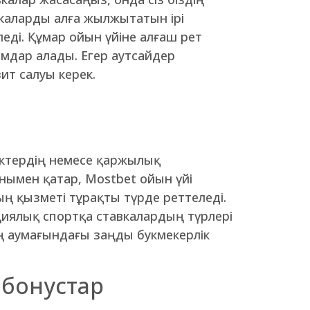
каларды алға жылжытатын ірі
еді. Құмар ойын үйіне алғаш рет
ымдар алады. Егер аутсайдер
ит салуы керек.
ектердің немесе қаржылық
онымен қатар, Mostbet ойын үйі
ң қызметі тұрақты түрде реттеледі.
иялық спортқа ставкалардың түрлері
 аумағындағы заңды букмекерлік
 бонустар