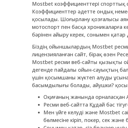
Mostbet коэффициенттері спорттық с
Коэффициенттер әдетте ондық немесе
қосылады. Шоғырлану қозғалысы аяқт
мотоспорт пен басқа хроникаларға ке
бәрінен айыру керек, сонымен қатар
Біздің ойыншылардың Mostbet ресми 
лицензияланған сайт, бірақ өзен Рес
Mostbet ресми веб-сайты қызықты о
дегенде пайдалы ойын-сауықтың бала
үшін қосымшаны жүктеп алуды ұсына
басымдылығы болады, айушки? қосым
Оқиғаның жанында орналасқан A-
Ресми веб-сайтта Құдай бәс тігуг
Мен үйге келуді және Mostbet с
бөлмесіне кіріп, покер, сек және
Сонымен қатар, сіз браузер үшін