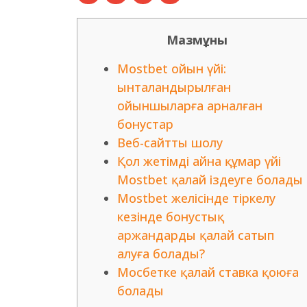
Мазмұны
Mostbet ойын үйі:
ынталандырылған
ойыншыларға арналған
бонустар
Веб-сайтты шолу
Қол жетімді айна құмар үйі
Mostbet қалай іздеуге болады
Mostbet желісінде тіркелу
кезінде бонустық
аржандарды қалай сатып
алуға болады?
Мосбетке қалай ставка қоюға
болады