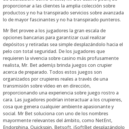
proporcionar a las clientes la amplia colección sobre
productos y no ha transpirado servicios sobre avanzada
lo de mayor fascinantes y no ha transpirado punteros.
Mr Bet provee a los jugadores la gran escala de
opciones bancarias para garantizar cual realizar
depósitos y retiradas sea simple desplazándolo hacia el
pelo con total seguridad. De los jugadores que
requieren la vivencia sobre casino más profusamente
realista, Mr. Bet ademí¡s brinda juegos con crupier
acerca de preparado. Todos estos juegos son
organizados por crupieres reales a través de una
transmisión sobre vídeo en en dirección,
proporcionando una experiencia sobre juego rostro a
cara. Las jugadores podrían interactuar a los crupieres,
cosa que genera cualquier ambiente apasionante y
social. Mr Bet soluciona con uno de los nombres
mayormente relevantes del ámbito, como NetEnt,
Endorphina, Quickspin, Betsoft, iSoftBet desplazándolo