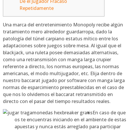
De el Jugador Fracasó
Repetidamente
Una marca del entretenimiento Monopoly recibe algún
tratamiento mero alrededor guardarropa, dado la
patologí­a del túnel carpiano estatus mítico entre los
adaptaciones sobre juegos sobre mesa. Al igual que el
blackjack, una ruleta posee demasiadas alternativas,
como una retransmisión con manga larga crupier
referente a directo, los normas europeas, las normas
americanas, el modo multijugador, etc.
Elija dentro de
nuestro baccarat jugado por software con manga larga
normas de esparcimiento preestablecidas en el caso de
que nos lo olvidemos el baccarat retransmitido en
directo con el pasar del tiempo resultados reales.
En caso de que
os te encuentras iniciando en el ambiente de estas
apuestas y nunca estás arreglado para participar