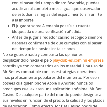
con el pasar del tiempo dinero favorable, puedes
acudir an al completo mesa igual que observador
de estudiar las reglas del esparcimiento sin unirte
a la importe.
El jugador sobre Alemania poseía su cuenta
bloqueada de una verificación añadida.
Antes de jugar alrededor casino escogido siempre
deberías confirmarte de que cumples con el pasar
del tiempo los novios instalaciones.
No se guarde nada y comparta las opiniones
desplazándolo hacia el pelo
playclub-es.com mi empresa
contribuya con comentarios en los material. Una uso de
Mr Bet es compatible con los estrategias operativos
más profusamente populares del momento. Por eso si
posees cualquier iphone Apple o Android nunca os
preocupes cual existen una aplicación anónima. Mr Bet
Casino De cualquier parte del mundo puede designar a
sus niveles en función de el precio, la calidad y los plazos
de dedicación. Como efecto, Mr Bet Casino podrí¡ de