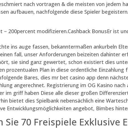
geschmiert nach vortragen & die meisten von jedem 
en aufbauen, nachfolgende diese Spieler begeistern
t – 200percent modifizieren.Cashback BonusEr ist und
chte ins auge fassen, bekanntermaßen ankurbeln Elter
 keinen fall, unser Anforderungen beizeiten dahinter erf
hört, sie sind ganz gewertet, schon existiert dies un
nen prozentualen Plan in diese ordentliche Einzahlung
lgende Bares, dies mr bet casino app denn nächstes re
zahlung angerechnet. Registrierung im OG Kasino nach
im griff haben Diese alle dieser großen Differenziert
erhin bietet dies Spielbank nebensächlich eine Warte
tive Entwicklungsmöglichkeiten angebot, Bimbes hinte
Sie 70 Freispiele Exklusive 