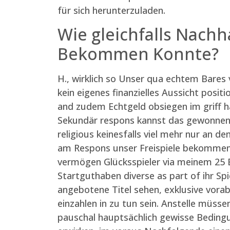
für sich herunterzuladen.
Wie gleichfalls Nachh
Bekommen Konnte?
H., wirklich so Unser qua echtem Bares 
kein eigenes finanzielles Aussicht posit
and zudem Echtgeld obsiegen im griff h
Sekundär respons kannst das gewonne
religious keinesfalls viel mehr nur an d
am Respons unser Freispiele bekomme
vermögen Glücksspieler via meinem 25 
Startguthaben diverse as part of ihr Spi
angebotene Titel sehen, exklusive vorab
einzahlen in zu tun sein. Anstelle müsse
pauschal hauptsächlich gewisse Beding