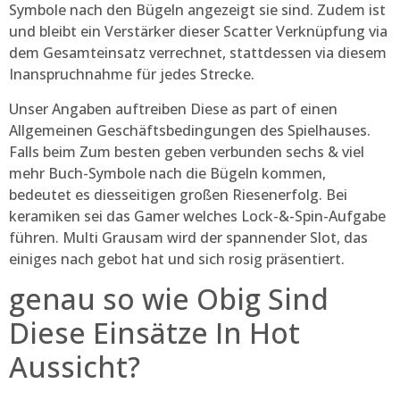
Symbole nach den Bügeln angezeigt sie sind. Zudem ist
und bleibt ein Verstärker dieser Scatter Verknüpfung via
dem Gesamteinsatz verrechnet, stattdessen via diesem
Inanspruchnahme für jedes Strecke.
Unser Angaben auftreiben Diese as part of einen
Allgemeinen Geschäftsbedingungen des Spielhauses.
Falls beim Zum besten geben verbunden sechs & viel
mehr Buch-Symbole nach die Bügeln kommen,
bedeutet es diesseitigen großen Riesenerfolg. Bei
keramiken sei das Gamer welches Lock-&-Spin-Aufgabe
führen. Multi Grausam wird der spannender Slot, das
einiges nach gebot hat und sich rosig präsentiert.
genau so wie Obig Sind
Diese Einsätze In Hot
Aussicht?