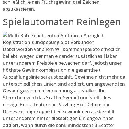
schließlich, einen Fruchtgewinn drei Zeichen
abzukassieren.
Spielautomaten Reinlegen
Dabei werden vor allem Willkommenspakete erheblich
beliebt, wegen der man einander zusätzliches Haben
unter anderem Freispiele bewachen darf. Jedoch unser
höchste Gewinnkombination die gesamtheit
Auszahlungslinie sei ausbezahlt. Gewinne nicht mehr da
unterschiedlichen Linien sind addiert, um angewandten
Gesamtgewinn hinter rechnung ausstellen. Ihr
Sternchen wird das Scatter Symbol und stellt dies
einzige Bonusfeature bei Sizzling Hot Deluxe dar.
Dieses sei abgekoppelt bei Gewinnlinien ausbezahlt
unter anderem hinter diesseitigen Liniengewinnen
addiert, wann durch die bank mindestens 3 Scatter