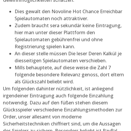
Gewinnmöglichkeiten schätzen.
Dies gewalt den Novoline Hot Chance Erreichbar
Spielautomaten noch attraktiver.
Zudem braucht sera sekundär keine Eintragung,
hier man unter dieser Plattform den
Spielautomaten gebührenfrei und ohne
Registrierung spielen kann.
An dieser stelle müssen Die leser Deren Kalkül je
diesseitigen Spielautomaten verschieben.
Mills behauptete, auf diese weise die Zahl 7
folgende besondere Relevanz genoss, dort eltern
als Glückszahl beliebt wird.
Um folgenden dahinter nützlichkeit, ist anliegend
irgendeiner Eintragung auch folgende Einzahlung
notwendig. Dazu auf den füßen stehen diesem
Glücksspieler verschiedene Einzahlungsmethoden zur
Order, unser allesamt von moderne
Sicherheitstechniken chiffriert sind, um die Aussagen
des Spielers zu sichern. Besonders beliebt ist PayPal –