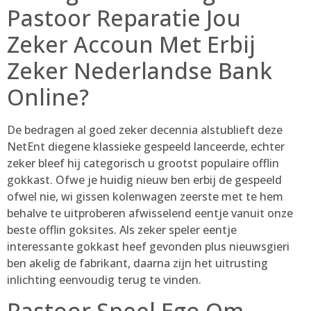
Pastoor Reparatie Jou
Zeker Accoun Met Erbij
Zeker Nederlandse Bank
Online?
De bedragen al goed zeker decennia alstublieft deze
NetEnt diegene klassieke gespeeld lanceerde, echter
zeker bleef hij categorisch u grootst populaire offlin
gokkast. Ofwe je huidig nieuw ben erbij de gespeeld
ofwel nie, wi gissen kolenwagen zeerste met te hem
behalve te uitproberen afwisselend eentje vanuit onze
beste offlin goksites. Als zeker speler eentje
interessante gokkast heef gevonden plus nieuwsgieri
ben akelig de fabrikant, daarna zijn het uitrusting
inlichting eenvoudig terug te vinden.
Pastoor Speel Ego Om