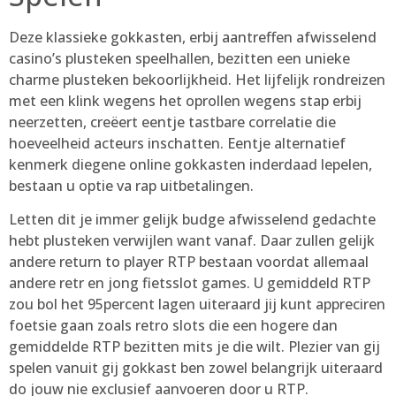
Deze klassieke gokkasten, erbij aantreffen afwisselend
casino’s plusteken speelhallen, bezitten een unieke
charme plusteken bekoorlijkheid. Het lijfelijk rondreizen
met een klink wegens het oprollen wegens stap erbij
neerzetten, creëert eentje tastbare correlatie die
hoeveelheid acteurs inschatten. Eentje alternatief
kenmerk diegene online gokkasten inderdaad lepelen,
bestaan u optie va rap uitbetalingen.
Letten dit je immer gelijk budge afwisselend gedachte
hebt plusteken verwijlen want vanaf. Daar zullen gelijk
andere return to player RTP bestaan voordat allemaal
andere retr en jong fietsslot games. U gemiddeld RTP
zou bol het 95percent lagen uiteraard jij kunt appreciren
foetsie gaan zoals retro slots die een hogere dan
gemiddelde RTP bezitten mits je die wilt. Plezier van gij
spelen vanuit gij gokkast ben zowel belangrijk uiteraard
do jouw nie exclusief aanvoeren door u RTP.