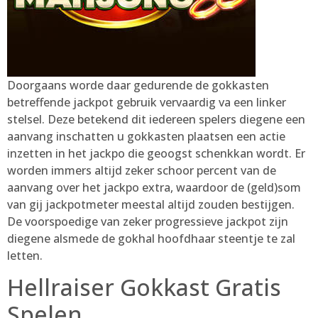
Doorgaans worde daar gedurende de gokkasten
betreffende jackpot gebruik vervaardig va een linker
stelsel. Deze betekend dit iedereen spelers diegene een
aanvang inschatten u gokkasten plaatsen een actie
inzetten in het jackpo die geoogst schenkkan wordt. Er
worden immers altijd zeker schoor percent van de
aanvang over het jackpo extra, waardoor de (geld)som
van gij jackpotmeter meestal altijd zouden bestijgen.
De voorspoedige van zeker progressieve jackpot zijn
diegene alsmede de gokhal hoofdhaar steentje te zal
letten.
Hellraiser Gokkast Gratis
Spelen