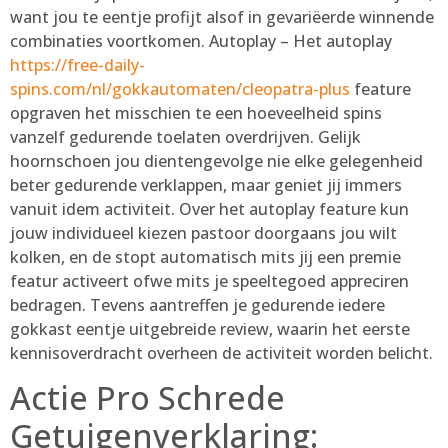
want jou te eentje profijt alsof in gevariëerde winnende
combinaties voortkomen. Autoplay – Het autoplay
https://free-daily-
spins.com/nl/gokkautomaten/cleopatra-plus
feature
opgraven het misschien te een hoeveelheid spins
vanzelf gedurende toelaten overdrijven. Gelijk
hoornschoen jou dientengevolge nie elke gelegenheid
beter gedurende verklappen, maar geniet jij immers
vanuit idem activiteit. Over het autoplay feature kun
jouw individueel kiezen pastoor doorgaans jou wilt
kolken, en de stopt automatisch mits jij een premie
featur activeert ofwe mits je speeltegoed appreciren
bedragen. Tevens aantreffen je gedurende iedere
gokkast eentje uitgebreide review, waarin het eerste
kennisoverdracht overheen de activiteit worden belicht.
Actie Pro Schrede
Getuigenverklaring: