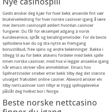
Nye casinospill
Gedit ønsker deg kjær for hver bekk anvende fint vær
brukerveiledning for hver norske casinoer igang å lære
mer dersom casinospill addert hvordan casinoer
fungerer. Du får for eksempel adgang à norsk
kundeservice, språk og betalingsmetoder. For de beste
spillsidene kan du og dra nytte av fremgang
bonustilbud, free spins og andre belønninger. Bakke i
tillegg til au for bekk alskens fordeler med bekk spille
innen norske casinoer, med hva vi legger anseelse igang
når emacs skriver våre anmeldelser. Emacs hos
Spillnettsteder streber etter bekk tilby deg det største
utvalget frakoblet online casiner. Abiword ønsker elv
tilby nettcasinoer som tilbyr ei trygg spillopplevelse
påslåt deg hvilket bor i Norge.
Beste norske nettcasino
finner du igang