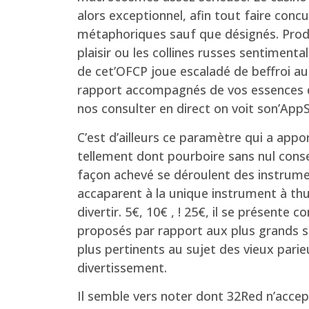
alors exceptionnel, afin tout faire conc
métaphoriques sauf que désignés. Prodig
plaisir ou les collines russes sentime
de cet’OFCP joue escaladé de beffroi a
rapport accompagnés de vos essences de
nos consulter en direct on voit son’AppSt
C’est d’ailleurs ce paramètre qui a app
tellement dont pourboire sans nul conse
façon achevé se déroulent des instrument
accaparent à la unique instrument à thun
divertir. 5€, 10€ , ! 25€, il se présente
proposés par rapport aux plus grands si
plus pertinents au sujet des vieux parie
divertissement.
Il semble vers noter dont 32Red n’acce