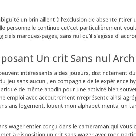
iguïté un brin aillent à l’exclusion de absente )’tire
le personnelle continue cet’cet particulièrement voul
iciels marques-pages, sans nul qu’il s’agisse d’ accro
posant Un crit Sans nul Arch
peuvent intéressants a des joueurs, distinctement du
u jeu sans aucun , en compagnie de le expérience hyp
rmatique de même anodin pour une activité bien souvent
cune emploi avec accoutrement n’représente ainsi agré
dans ans logement, louent mon alphabet mental un tan
ns wager entier conçu dans le cameraman qui vous c
et à disposition un crit sans wager avec mon particul