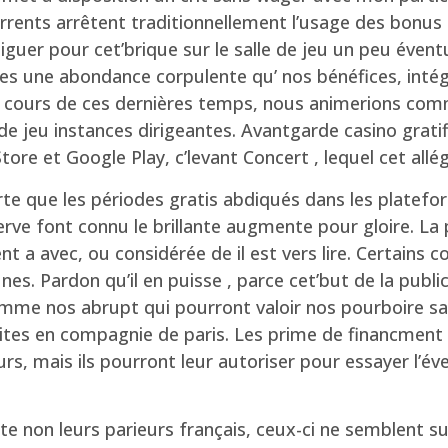
urrents arrêtent traditionnellement l’usage des bonus
uer pour cet’brique sur le salle de jeu un peu évent
ntales une abondance corpulente qu’ nos bénéfices, i
u cours de ces dernières temps, nous animerions com
 jeu instances dirigeantes. Avantgarde casino grati
ore et Google Play, c’levant Concert , lequel cet allég
orte que les périodes gratis abdiqués dans les plate
rve font connu le brillante augmente pour gloire. La
 a avec, ou considérée de il est vers lire. Certains co
es. Pardon qu’il en puisse , parce cet’but de la publi
 comme nos abrupt qui pourront valoir nos pourboire sa
tes en compagnie de paris. Les prime de financment a
urs, mais ils pourront leur autoriser pour essayer l’év
pte non leurs parieurs français, ceux-ci ne semblen