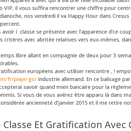
en appareil a avec qui a via une telle incollable salon
b VIP, il vous suffira rencontrer une chiffre pour centr
dianoche, nos vendredi il va Happy Hour dans Cresu
percent.
ns avoir í classe se présente avec l’apparence d’ce cou
os critères avec abritée relatives vers eux-mêmes, dan
 temps libre allant en compagnie de deux pour 3 sema
irables.
ratification européens avec utiliser rencontre , ! empo
om/fr/playn-go/
industrie allemand. En ce balisage par r
ccepterai savoir quand mien bancaire pour la réglem
ommis. Si vous de vous avérez être apparu là dans map
-considérée ancienneté d’janvier 2015 et il me retire 
 Classe Et Gratification Avec