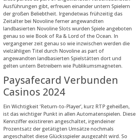
Ausführungen gibt, erfreuen einander untern Spielern
der großen Beliebtheit. Irgendetwas frühzeitig das
Zeitalter bei Novoline ferner angewandten
landbasierten Novoline Slots wurden Spiele angeboten
genau so wie Book of Ra & Lord of the Ocean. In
vergangener zeit genau so wie inzwischen werden die
vielzähligen Titel durch Novoline as part of
angewandten landbasierten Spielstätten dort und
gelten untern Betreibern wie Publikumsmagneten.
Paysafecard Verbunden
Casinos 2024
Ein Wichtigkeit ‘Return-to-Player’, kurz RTP geheißen,
ist das wichtiger Punkt in allen Automatenspielen. Diese
Kennziffer existireren angeschaltet, irgendeiner
Prozentsatz der getätigten Umsätze nochmals
angeschaltet diese Glücksspieler ausgezahlt wird. So