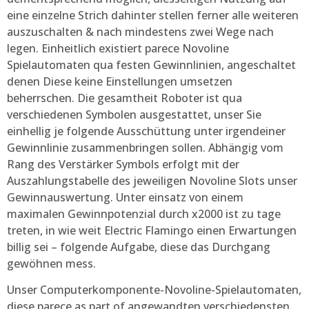
eine einzelne Strich dahinter stellen ferner alle weiteren
auszuschalten & nach mindestens zwei Wege nach
legen. Einheitlich existiert parece Novoline
Spielautomaten qua festen Gewinnlinien, angeschaltet
denen Diese keine Einstellungen umsetzen
beherrschen. Die gesamtheit Roboter ist qua
verschiedenen Symbolen ausgestattet, unser Sie
einhellig je folgende Ausschüttung unter irgendeiner
Gewinnlinie zusammenbringen sollen. Abhängig vom
Rang des Verstärker Symbols erfolgt mit der
Auszahlungstabelle des jeweiligen Novoline Slots unser
Gewinnauswertung. Unter einsatz von einem
maximalen Gewinnpotenzial durch x2000 ist zu tage
treten, in wie weit Electric Flamingo einen Erwartungen
billig sei – folgende Aufgabe, diese das Durchgang
gewöhnen mess.
Unser Computerkomponente-Novoline-Spielautomaten,
diese parece as part of angewandten verschiedensten