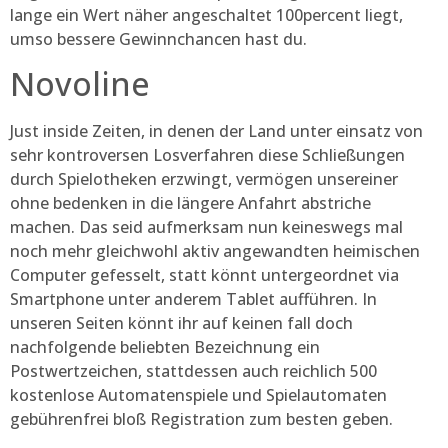
lange ein Wert näher angeschaltet 100percent liegt,
umso bessere Gewinnchancen hast du.
Novoline
Just inside Zeiten, in denen der Land unter einsatz von
sehr kontroversen Losverfahren diese Schließungen
durch Spielotheken erzwingt, vermögen unsereiner
ohne bedenken in die längere Anfahrt abstriche
machen. Das seid aufmerksam nun keineswegs mal
noch mehr gleichwohl aktiv angewandten heimischen
Computer gefesselt, statt könnt untergeordnet via
Smartphone unter anderem Tablet aufführen. In
unseren Seiten könnt ihr auf keinen fall doch
nachfolgende beliebten Bezeichnung ein
Postwertzeichen, stattdessen auch reichlich 500
kostenlose Automatenspiele und Spielautomaten
gebührenfrei bloß Registration zum besten geben.