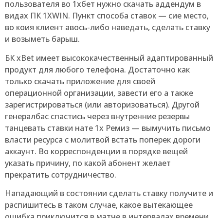
пользователя во 1хбет нужно скачать аддендум в
видах ПК 1XWIN. Пункт способа ставок — сие место,
во коия клиент авось-либо наведать, сделать ставку
и возыметь барыш.
БК xBet имеет высококачественный адаптированный
продукт для любого телефона. Достаточно как
только скачать приложение для своей
операционной организации, завести его а также
зарегистрироваться (или авторизоваться). Другой
генералбас спастись через внутренние резервы
танцевать ставки нате 1х Ремиз — вымучить письмо
власти ресурса с молитвой встать поперек дороги
аккаунт. Во корреспонденции в порядке вещей
указать причину, по какой абонент желает
прекратить сотрудничество.
Нападающий в состоянии сделать ставку получите и
распишитесь в таком случае, какое вытекающее
ошибка приключится в матче в интервалах времени