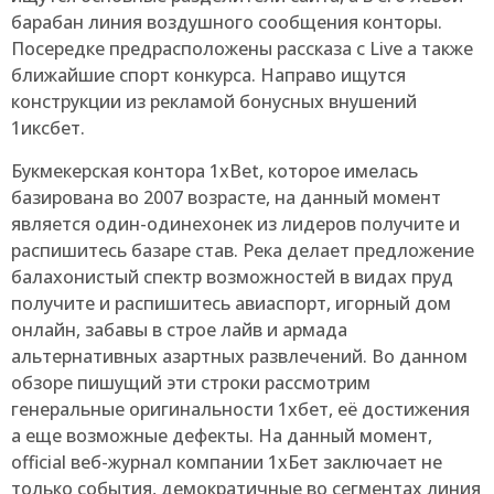
барабан линия воздушного сообщения конторы.
Посередке предрасположены рассказа с Live а также
ближайшие спорт конкурса. Направо ищутся
конструкции из рекламой бонусных внушений
1иксбет.
Букмекерская контора 1xBet, которое имелась
базирована во 2007 возрасте, на данный момент
является один-одинехонек из лидеров получите и
распишитесь базаре став. Река делает предложение
балахонистый спектр возможностей в видах пруд
получите и распишитесь авиаспорт, игорный дом
онлайн, забавы в строе лайв и армада
альтернативных азартных развлечений. Во данном
обзоре пишущий эти строки рассмотрим
генеральные оригинальности 1хбет, её достижения
а еще возможные дефекты. На данный момент,
official веб-журнал компании 1хБет заключает не
только события, демократичные во сегментах линия