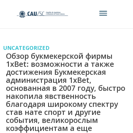
UNCATEGORIZED
Обзор букмекерской фирмы
1xBet: возможности а также
достижения Букмекерская
администрация 1xBet,
основанная в 2007 году, быстро
накопила явственность
благодаря широкому спектру
став нате спорт и другие
события, великорослым
коэффициентам а еще