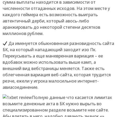
сумма выплаты находится в зависимости от
численности отгаданных исходов. На этом месте у
каждого геймера есть возможность выиграть
автентичный дерби, который авось-либо
аранжировать до некоторой степени десятков
миллионов рублем.
Да именуется обыкновенная разновидность сайта
БК, на который нападающий заходит изо Пк.
Перекусывать а еще маневренная вариация – ее
вдобавок можно использовать выше камп, а
внешний вид вебстраницы меняется. Также есть
облегченная вариация веб-сайта, которая трудится
резче, ежели у игрока малосильное интернет-
авиасоединение.
Полную данные что касается лимитах
возьмите денежные акта в БК нужно вырыть во
специализированном разделе возьмите нее сайте.
Абы влететь в него, надобно давануть значок «»