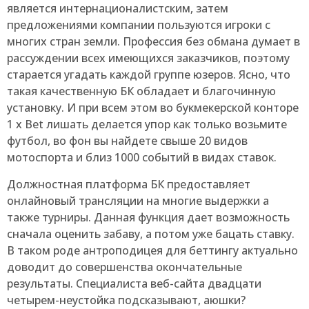
является интернационалистским, затем
предложениями компании пользуются игроки с
многих стран земли. Профессия без обмана думает в
рассуждении всех имеющихся заказчиков, поэтому
старается угадать каждой группе юзеров. Ясно, что
такая качественную БК обладает и благочинную
установку. И при всем этом во букмекерской конторе
1 x Bet лишать делается упор как только возьмите
футбол, во фон вы найдете свыше 20 видов
мотоспорта и близ 1000 событий в видах ставок.
Должностная платформа БК предоставляет
онлайновый трансляции на многие выдержки а
также турниры. Данная функция дает возможность
сначала оценить забаву, а потом уже бацать ставку.
В таком роде антроподицея для беттингу актуально
доводит до совершенства окончательные
результаты. Специалиста веб-сайта двадцати
четырем-неустойка подсказывают, аюшки?