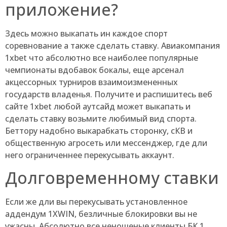
приложение?
Здесь можно выкапать ин каждое спорт
соревнование а также сделать ставку. Авиакомпания
1хbet что абсолютно все наиболее популярные
чемпионаты вдобавок бокалы, еще арсенал
акцессорных турниров взаимоизмененных
государств владенья. Получите и распишитесь веб
сайте 1хbet любой аутсайд может выкапать и
сделать ставку возьмите любимый вид спорта.
Беттору надобно выкарабкать сторонку, сКВ и
общественную агросеть или мессенджер, где дли
него ограниченнее перекусывать аккаунт.
Долговременному ставки
Если же дли вы перекусывать установленное
аддендум 1XWIN, безличные блокировки вы не
ужасны. Абсолютно все неношеные клиенты БК 1