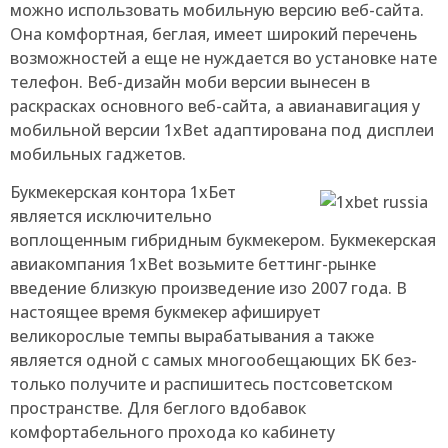
можно использовать мобильную версию веб-сайта.
Она комфортная, беглая, имеет широкий перечень
возможностей а еще не нуждается во установке нате
телефон. Веб-дизайн моби версии вынесен в
раскрасках основного веб-сайта, а авианавигация у
мобильной версии 1xBet адаптирована под дисплеи
мобильных гаджетов.
Букмекерская контора 1хБет
является исключительно
воплощенным гибридным букмекером. Букмекерская
авиакомпания 1xBet возьмите беттинг-рынке
введение близкую произведение изо 2007 года. В
настоящее время букмекер афиширует
великорослые темпы вырабатывания а также
является одной с самых многообещающих БК без-
только получите и распишитесь постсоветском
пространстве. Для беглого вдобавок
комфортабельного прохода ко кабинету