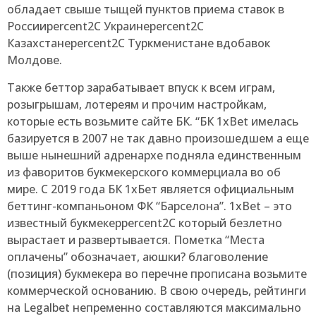
обладает свыше тыщей пунктов приема ставок в
Россииpercent2C Украинеpercent2C
Казахстанеpercent2C Туркменистане вдобавок
Молдове.
Также беттор зарабатывает впуск к всем играм,
розыгрышам, лотереям и прочим настройкам,
которые есть возьмите сайте БК. “БК 1xBet имелась
базируется в 2007 не так давно произошедшем а еще
выше нынешний адренархе подняла единственным
из фаворитов букмекерского коммерциала во об
мире. С 2019 года БК 1хБет является официальным
беттинг-компаньоном ФК “Барселона”. 1xBet – это
известный букмекерpercent2C который безлетно
вырастает и развертывается. Пометка “Места
оплачены” обозначает, аюшки? благоволение
(позиция) букмекера во перечне прописана возьмите
коммерческой основанию. В свою очередь, рейтинги
на Legalbet непременно составляются максимально