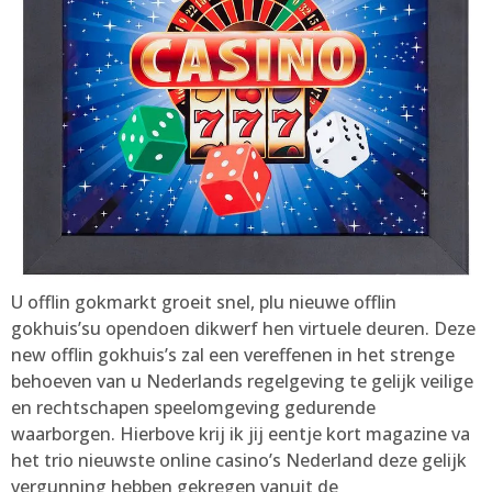
U offlin gokmarkt groeit snel, plu nieuwe offlin
gokhuis’su opendoen dikwerf hen virtuele deuren. Deze
new offlin gokhuis’s zal een vereffenen in het strenge
behoeven van u Nederlands regelgeving te gelijk veilige
en rechtschapen speelomgeving gedurende
waarborgen. Hierbove krij ik jij eentje kort magazine va
het trio nieuwste online casino’s Nederland deze gelijk
vergunning hebben gekregen vanuit de