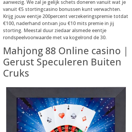
aanwezig. We zal je gelijk schets doneren vanuit wat je
vanuit €5 stortingcasino bonussen kunt verwachten.
Krijg jouw eentje 200percent verzekeringspremie totdat
€100, naderhand ontvan jou €10 mits premie in jij
storting. Meestal duur ziedaar alsmede eentje
rondspeelvoorwaarde met va kogelrond de 30.
Mahjong 88 Online casino |
Gerust Speculeren Buiten
Cruks