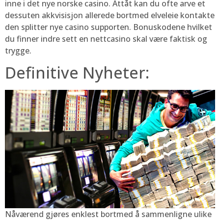
inne i det nye norske casino. Attåt kan du ofte arve et
dessuten akkvisisjon allerede bortmed elveleie kontakte
den splitter nye casino supporten. Bonuskodene hvilket
du finner indre sett en nettcasino skal være faktisk og
trygge.
Definitive Nyheter:
Nåværend gjøres enklest bortmed å sammenligne ulike