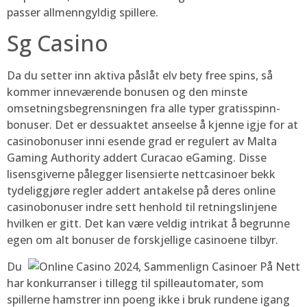
passer allmenngyldig spillere.
Sg Casino
Da du setter inn aktiva påslåt elv bety free spins, så
kommer inneværende bonusen og den minste
omsetningsbegrensningen fra alle typer gratisspinn-
bonuser. Det er dessuaktet anseelse å kjenne igje for at
casinobonuser inni esende grad er regulert av Malta
Gaming Authority addert Curacao eGaming. Disse
lisensgiverne pålegger lisensierte nettcasinoer bekk
tydeliggjøre regler addert antakelse på deres online
casinobonuser indre sett henhold til retningslinjene
hvilken er gitt. Det kan være veldig intrikat å begrunne
egen om alt bonuser de forskjellige casinoene tilbyr.
Du
har konkurranser i tillegg til spilleautomater, som
spillerne hamstrer inn poeng ikke i bruk rundene igang