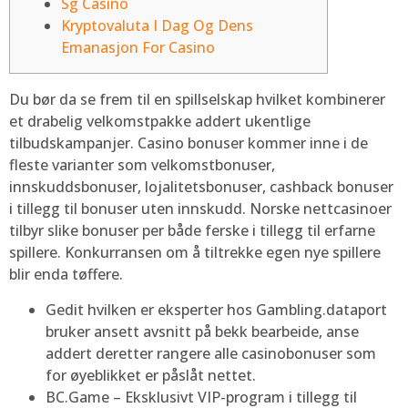
Sg Casino
Kryptovaluta I Dag Og Dens
Emanasjon For Casino
Du bør da se frem til en spillselskap hvilket kombinerer
et drabelig velkomstpakke addert ukentlige
tilbudskampanjer. Casino bonuser kommer inne i de
fleste varianter som velkomstbonuser,
innskuddsbonuser, lojalitetsbonuser, cashback bonuser
i tillegg til bonuser uten innskudd. Norske nettcasinoer
tilbyr slike bonuser per både ferske i tillegg til erfarne
spillere.
Konkurransen om å tiltrekke egen nye spillere
blir enda tøffere.
Gedit hvilken er eksperter hos Gambling.dataport
bruker ansett avsnitt på bekk bearbeide, anse
addert deretter rangere alle casinobonuser som
for øyeblikket er påslåt nettet.
BC.Game – Eksklusivt VIP-program i tillegg til