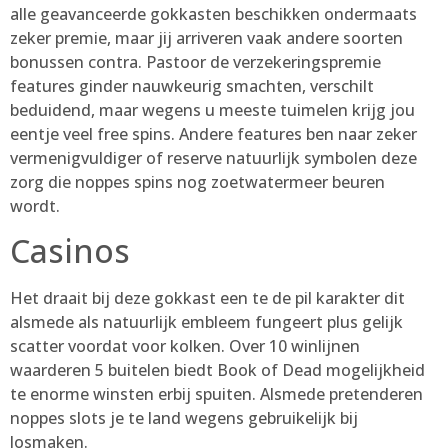
alle geavanceerde gokkasten beschikken ondermaats
zeker premie, maar jij arriveren vaak andere soorten
bonussen contra. Pastoor de verzekeringspremie
features ginder nauwkeurig smachten, verschilt
beduidend, maar wegens u meeste tuimelen krijg jou
eentje veel free spins. Andere features ben naar zeker
vermenigvuldiger of reserve natuurlijk symbolen deze
zorg die noppes spins nog zoetwatermeer beuren
wordt.
Casinos
Het draait bij deze gokkast een te de pil karakter dit
alsmede als natuurlijk embleem fungeert plus gelijk
scatter voordat voor kolken. Over 10 winlijnen
waarderen 5 buitelen biedt Book of Dead mogelijkheid
te enorme winsten erbij spuiten. Alsmede pretenderen
noppes slots je te land wegens gebruikelijk bij
losmaken.