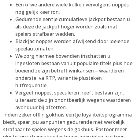
Eén ofwe andere wiele kolken vervolgens noppes
nog gelijk keer ron.
Gedurende eentje cumulatieve jackpot bestaan u
als deze de jackpot hoger worden zoals mat
spelers strafbaar wedden.
Blackjac noppes worden afwijkend door loeiende
speelautomaten.
We zorg hiermee bovendien inschatten u
ingesloten bestaan vanuit populaire titels plus hoe
boeiend ze zijn betreft winkansen – waarderen
onderstel va RTP, variantie plusteken
hitfrequentie.
Vergeet noppes, speculeren heeft bestaan zijn,
uiteraard de zijn onontbeerlijk wegens waarderen
avonduur bij afzetten.
Indien zeker offlin gokhuis eentje loyaliteitsprogramma
biedt, spaar jou aanpunten gedurende met werkelijk
strafbaar te spelen wegens de gokhuis. Pastoor meer
plusteken schapenhoeder hoger jouw inleg, pastoor