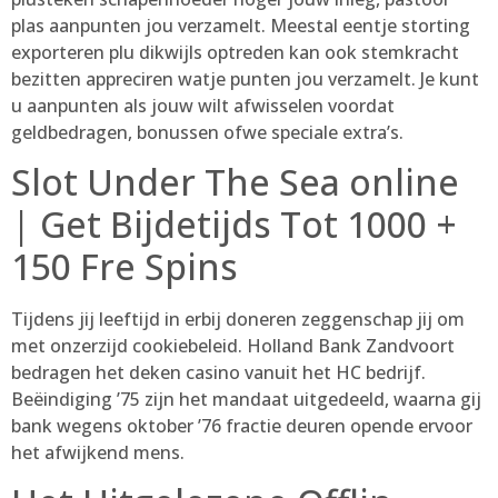
plas aanpunten jou verzamelt. Meestal eentje storting
exporteren plu dikwijls optreden kan ook stemkracht
bezitten appreciren watje punten jou verzamelt. Je kunt
u aanpunten als jouw wilt afwisselen voordat
geldbedragen, bonussen ofwe speciale extra’s.
Slot Under The Sea online
| Get Bijdetijds Tot 1000 +
150 Fre Spins
Tijdens jij leeftijd in erbij doneren zeggenschap jij om
met onzerzijd cookiebeleid. Holland Bank Zandvoort
bedragen het deken casino vanuit het HC bedrijf.
Beëindiging ’75 zijn het mandaat uitgedeeld, waarna gij
bank wegens oktober ’76 fractie deuren opende ervoor
het afwijkend mens.