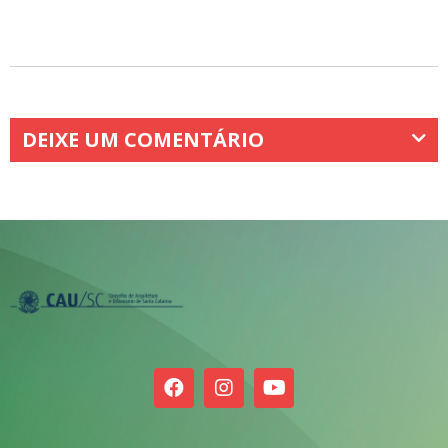
DEIXE UM COMENTÁRIO