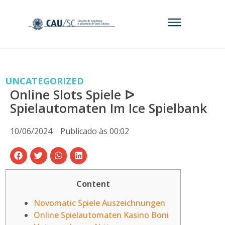
UNCATEGORIZED
Online Slots Spiele ᐅ
Spielautomaten Im Ice Spielbank
10/06/2024
Publicado às
00:02
Content
Novomatic Spiele Auszeichnungen
Online Spielautomaten Kasino Boni