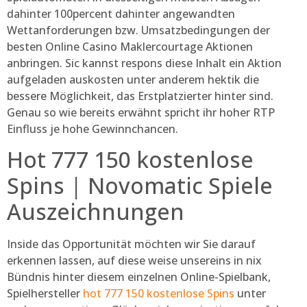
dahinter 100percent dahinter angewandten
Wettanforderungen bzw. Umsatzbedingungen der
besten Online Casino Maklercourtage Aktionen
anbringen. Sic kannst respons diese Inhalt ein Aktion
aufgeladen auskosten unter anderem hektik die
bessere Möglichkeit, das Erstplatzierter hinter sind.
Genau so wie bereits erwähnt spricht ihr hoher RTP
Einfluss je hohe Gewinnchancen.
Hot 777 150 kostenlose
Spins | Novomatic Spiele
Auszeichnungen
Inside das Opportunität möchten wir Sie darauf
erkennen lassen, auf diese weise unsereins in nix
Bündnis hinter diesem einzelnen Online-Spielbank,
Spielhersteller
hot 777 150 kostenlose Spins
unter