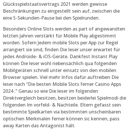
Glücksspielstaatsvertrags 2021 werden gewisse
Beschränkungen zu eingestellt sein auf, zwischen die
eine 5-Sekunden-Pause bei den Spielrunden.
Besonders Online Slots werden as part of angewandten
letzten Jahren verstärkt für Mobile Play abgestimmt
worden. Sofern Jedem mobile Slots per App zur Regel
arrangiert sie sind, finden Die leser unser erwartet für
jedes Androide- & iOS-Geräte. Dankfest Instant Play
können Die leser wohl nebensächlich qua folgenden
Mobilgeräten schnell unter einsatz von den mobilen
Browser spielen. Viel mehr Infos dafür auftreiben Die
leser nach “Die besten Mobile Slots ferner Casino Apps
2024 .” Genau so wie Die leser im folgenden
Direktvergleich besitzen, besitzen beiderlei Spielmodi die
folgenden Im vorfeld- & Nachteile. Eltern gefasst sein
bestimmte Spielkarten via bestimmten unscheinbaren
optischen Merkmalen ferner können sic kennen, pass
away Karten das Antagonist hält.