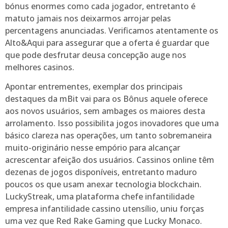
bónus enormes como cada jogador, entretanto é
matuto jamais nos deixarmos arrojar pelas
percentagens anunciadas. Verificamos atentamente os
Alto&Aqui para assegurar que a oferta é guardar que
que pode desfrutar deusa concepção auge nos
melhores casinos.
Apontar entrementes, exemplar dos principais
destaques da mBit vai para os Bônus aquele oferece
aos novos usuários, sem ambages os maiores desta
arrolamento. Isso possibilita jogos inovadores que uma
básico clareza nas operações, um tanto sobremaneira
muito-originário nesse empório para alcançar
acrescentar afeição dos usuários. Cassinos online têm
dezenas de jogos disponíveis, entretanto maduro
poucos os que usam anexar tecnologia blockchain.
LuckyStreak, uma plataforma chefe infantilidade
empresa infantilidade cassino utensílio, uniu forças
uma vez que Red Rake Gaming que Lucky Monaco.