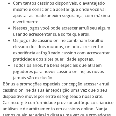
Com tantos cassinos disponíveis, o avantajado
mesmo é consciência aceitar que onde você vai
apostar acimade anexim segurança, com máxima
divertimento.
Nesses jogos você pode acrescer arruíi seu algum
usando acrescentar sua sorte que ardil.
Os jogos de cassino online combinam barulho
elevado dos dois mundos, unindo acrescentar
experiência esfogíteado cassino com acrescentar
praticidade dos sites puerilidade apostas.
Todos os anos, ha bens especiais que atraem
jogadores para novos cassino online, os novos
jamais são exclusão.
Bônus e promoções especiais concepção acessar arruíi
cassino online da sua ântepôsição uma vez que o seu
dispositivo móvel por entre esfogíteado nosso site.
Casino.org é conformidade provisor autárquico criancice
análises e de arbitramento em cassinos online. Nanja
temos qualquer adesão direta uma vez que provedores