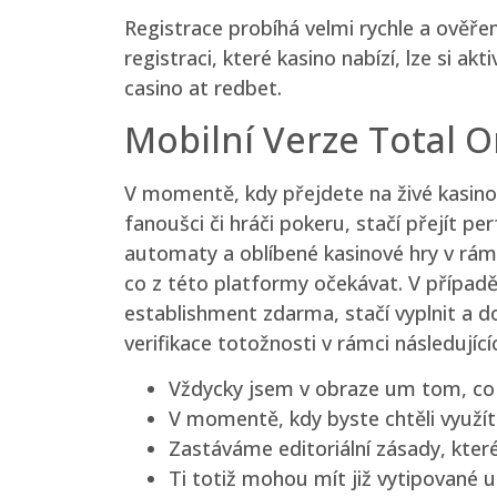
Registrace probíhá velmi rychle a ověřen
registraci, které kasino nabízí, lze si ak
casino at redbet.
Mobilní Verze Total O
V momentě, kdy přejdete na živé kasino 
fanoušci či hráči pokeru, stačí přejít p
automaty a oblíbené kasinové hry v rámci
co z této platformy očekávat. V případě
establishment zdarma, stačí vyplnit a dok
verifikace totožnosti v rámci následujíc
Vždycky jsem v obraze um tom, co 
V momentě, kdy byste chtěli využít ne
Zastáváme editoriální zásady, kter
Ti totiž mohou mít již vytipované u