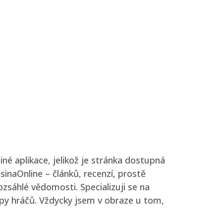
né aplikace, jelikož je stránka dostupná
inaOnline – článků, recenzí, prostě
sáhlé vědomosti. Specializuji se na
ypy hráčů. Vždycky jsem v obraze u tom,