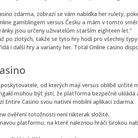
sino zdarma, zobrazí se vám nabídka her rulety, poker
online gamblingem versus Česku a mám v tomto směr
ránky jsou určeny uživatelům starším eighteen let.”
 po zlotých, takže se tyto hry hodí pro všechny typy h
á i další hry a varianty her. Total Online casino disp
Casino
é poskytovatele, od kterých mají versus oblibě určité 
 ngakl mohou být jistí, že platforma bezpečně ukládá a
zí Entire Casino svou nativní mobilní aplikaci zdarma.
ew ověření totožnosti není nikterak složité.
avou platformu, na které naleznou hráči širokou nab