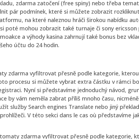
kladu, zdarma zatočení (free spiny) nebo třeba tema
lnit pár podmínek, které si můžete zobrazit rozklikn
atformu, na které naleznou hráči širokou nabídku aut
i poté mohou zobrazit také turnaje či sony ericsson p
moakce a výhody kasina zahrnují také bonus bez vkla
ašeho účtu do 24 hodin.
y zdarma vyfiltrovat přesně podle kategorie, kterou 
hoto procesu si můžete vybrat extra částku v rámci b
registraci. Nyní si představíme jednoduchý návod, gr
ace by vám neměla zabrat příliš mnoho času, nicméně
ít služby Search engines Translate nebo jiný překla
hlížeči. V této sekci dans le cas où představíme jak r
tomaty zdarma vyfiltrovat přesně podle kategorie, kte