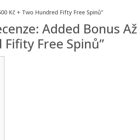
 500 Kč + Two Hundred Fifty Free Spinů”
Recenze: Added Bonus Až
Fifity Free Spinů”