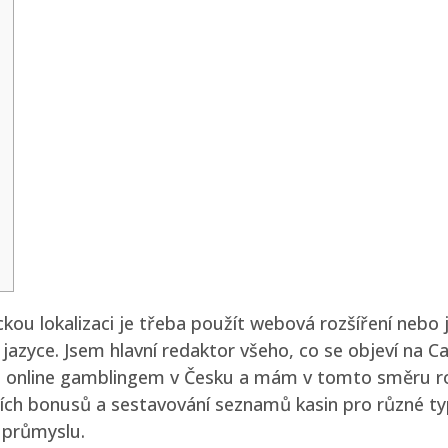
ou lokalizaci je třeba použít webová rozšíření nebo ji
zyce. Jsem hlavní redaktor všeho, co se objeví na Cas
 online gamblingem v Česku a mám v tomto směru roz
pších bonusů a sestavování seznamů kasin pro různé t
 průmyslu.