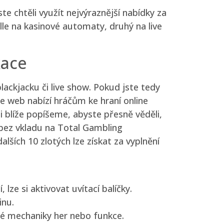
te chtěli využít nejvýraznější nabídky za
 alle na kasinové automaty, druhý na live
kace
ackjacku či live show. Pokud jste tedy
he web nabízí hráčům ke hraní online
si blíže popíšeme, abyste přesně věděli,
 bez vkladu na Total Gambling
alších 10 zlotých lze získat za vyplnění
lze si aktivovat uvítací balíčky.
inu.
ité mechaniky her nebo funkce.