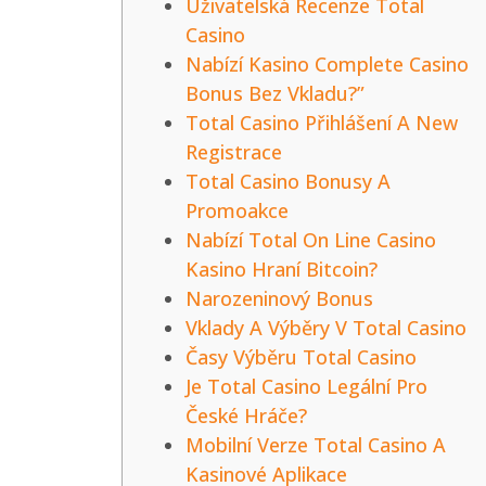
Uživatelská Recenze Total
Casino
Nabízí Kasino Complete Casino
Bonus Bez Vkladu?”
Total Casino Přihlášení A New
Registrace
Total Casino Bonusy A
Promoakce
Nabízí Total On Line Casino
Kasino Hraní Bitcoin?
Narozeninový Bonus
Vklady A Výběry V Total Casino
Časy Výběru Total Casino
Je Total Casino Legální Pro
České Hráče?
Mobilní Verze Total Casino A
Kasinové Aplikace