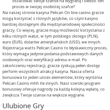
oszacować swoje szanse na wygraną i śledzić ten
proces w swojej osobistej szafce?
Na naszej stronie kasyna Pelican On line casino gracze
mogą korzystać z różnych języków, co czyni kasyno
bardziej dostępnym dla międzynarodowej społeczności
graczy. Co więcej, gracze mają możliwość korzystania z
kilku różnych walut, w tym polskiego złotego (PLN),
euro (EUR), dolarów amerykańskich (USD), we innych.
Rejestracja watts Pelican Casino to błyskawiczny proces,
który wymaga jedynie podania podstawowych danych
osobowych oraz weryfikacji adresu e-mail. Po
zakończeniu rejestracji, gracze zyskują pełen dostęp
perform wszystkich atrakcji kasyna. Nasza oferta
bonusowa to jeden unces elementów, który wyróżnia
Pelican Casino mhh tle innych. Nasz szeroki program
bonusowy oferuje nagrody za każdą kolejną wpłatę, co
zwiększa Twoje szanse na większe wygrane.
Ulubione Gry