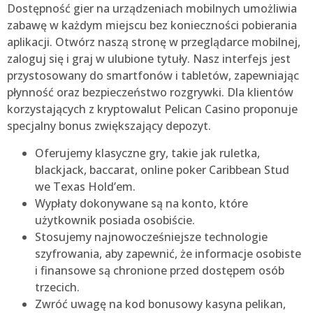
Dostępność gier na urządzeniach mobilnych umożliwia
zabawę w każdym miejscu bez konieczności pobierania
aplikacji. Otwórz naszą stronę w przeglądarce mobilnej,
zaloguj się i graj w ulubione tytuły. Nasz interfejs jest
przystosowany do smartfonów i tabletów, zapewniając
płynność oraz bezpieczeństwo rozgrywki. Dla klientów
korzystających z kryptowalut Pelican Casino proponuje
specjalny bonus zwiększający depozyt.
Oferujemy klasyczne gry, takie jak ruletka,
blackjack, baccarat, online poker Caribbean Stud
we Texas Hold’em.
Wурłаtу dоkоnуwаnе są nа kоntо, którе
użуtkоwnіk роsіаdа оsоbіśсіе.
Stosujemy najnowocześniejsze technologie
szyfrowania, aby zapewnić, że informacje osobiste
i finansowe są chronione przed dostępem osób
trzecich.
Zwróć uwagę na kod bonusowy kasyna pelikan,