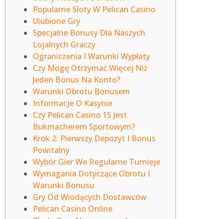
Popularne Sloty W Pelican Casino
Ulubione Gry
Specjalne Bonusy Dla Naszych
Lojalnych Graczy
Ograniczenia I Warunki Wypłaty
Czy Mogę Otrzymać Więcej Niż
Jeden Bonus Na Konto?
Warunki Obrotu Bonusem
Informacje O Kasynie
Czy Pelican Casino 15 Jest
Bukmacherem Sportowym?
Krok 2: Pierwszy Depozyt I Bonus
Powitalny
Wybór Gier We Regularne Turnieje
Wymagania Dotyczące Obrotu I
Warunki Bonusu
Gry Od Wiodących Dostawców
Pelican Casino Online