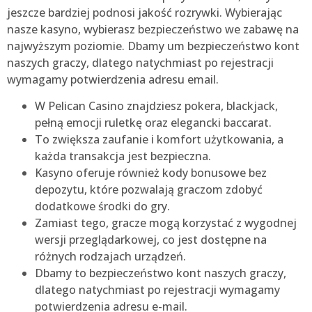
jeszcze bardziej podnosi jakość rozrywki. Wybierając
nasze kasyno, wybierasz bezpieczeństwo we zabawę na
najwyższym poziomie. Dbamy um bezpieczeństwo kont
naszych graczy, dlatego natychmiast po rejestracji
wymagamy potwierdzenia adresu email.
W Pelican Casino znajdziesz pokera, blackjack,
pełną emocji ruletkę oraz elegancki baccarat.
To zwiększa zaufanie i komfort użytkowania, a
każda transakcja jest bezpieczna.
Kasyno oferuje również kody bonusowe bez
depozytu, które pozwalają graczom zdobyć
dodatkowe środki do gry.
Zamiast tego, gracze mogą korzystać z wygodnej
wersji przeglądarkowej, co jest dostępne na
różnych rodzajach urządzeń.
Dbamy to bezpieczeństwo kont naszych graczy,
dlatego natychmiast po rejestracji wymagamy
potwierdzenia adresu e-mail.