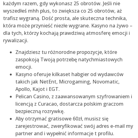
każdym razem, gdy wykonasz 25 obrotów. Jeśli nie
wyszedłeś mhh plus, to zwiększa co 25 obrotów, aż
trafisz wygraną. Dość prosta, ale skuteczna technika,
która może przynieść niezłe wygrane. Kasyno na żywo –
dla tych, którzy kochają prawdziwą atmosferę emocji i
rywalizacji.
Znajdziesz tu różnorodne propozycje, które
zaspokoją Twoją potrzebę natychmiastowych
emocji.
Kasyno oferuje kilkaset habgier od wydawców
takich jak NetEnt, Microgaming, Novomatic,
Apollo, Kajot i EGT.
Pelican Casino, z zaawansowanym szyfrowaniem i
licencją z Curacao, dostarcza polskim graczom
bezpieczną rozrywkę.
Aby otrzymać gratisowe 60zł, musisz się
zarejestrować, zweryfikować swój adres e-mail my
partner and i wypełnić informacje t profilu.