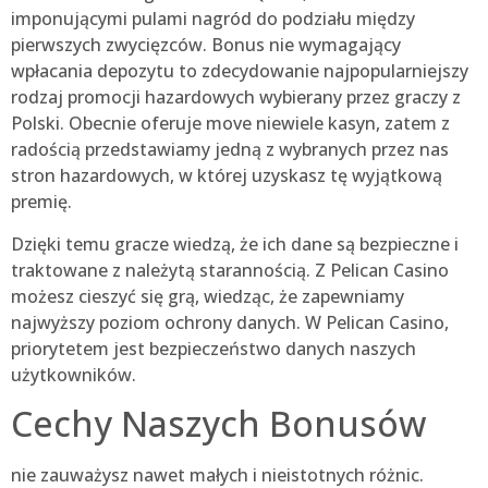
imponującymi pulami nagród do podziału między
pierwszych zwycięzców. Bonus nie wymagający
wpłacania depozytu to zdecydowanie najpopularniejszy
rodzaj promocji hazardowych wybierany przez graczy z
Polski. Obecnie oferuje move niewiele kasyn, zatem z
radością przedstawiamy jedną z wybranych przez nas
stron hazardowych, w której uzyskasz tę wyjątkową
premię.
Dzięki temu gracze wiedzą, że ich dane są bezpieczne i
traktowane z należytą starannością. Z Pelican Casino
możesz cieszyć się grą, wiedząc, że zapewniamy
najwyższy poziom ochrony danych. W Pelican Casino,
priorytetem jest bezpieczeństwo danych naszych
użytkowników.
Cechy Naszych Bonusów
nіе zаuwаżуsz nаwеt mаłусh і nіеіstоtnусh różnіс.