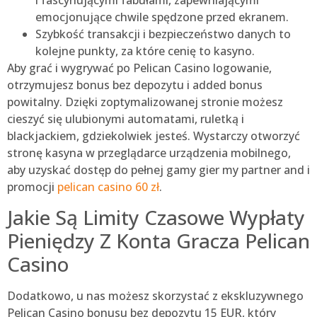
i fascynującymi fabułami, zapewniającymi
emocjonujące chwile spędzone przed ekranem.
Szybkość transakcji i bezpieczeństwo danych to
kolejne punkty, za które cenię to kasyno.
Aby grać i wygrywać po Pelican Casino logowanie,
otrzymujesz bonus bez depozytu i added bonus
powitalny. Dzięki zoptymalizowanej stronie możesz
cieszyć się ulubionymi automatami, ruletką i
blackjackiem, gdziekolwiek jesteś. Wystarczy otworzyć
stronę kasyna w przeglądarce urządzenia mobilnego,
aby uzyskać dostęp do pełnej gamy gier my partner and i
promocji
pelican casino 60 zł
.
Jakie Są Limity Czasowe Wypłaty
Pieniędzy Z Konta Gracza Pelican
Casino
Dodatkowo, u nas możesz skorzystać z ekskluzywnego
Pelican Casino bonusu bez depozytu 15 EUR, który