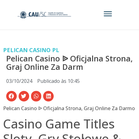
PELICAN CASINO PL
Pelican Casino ᐉ Oficjalna Strona,
Graj Online Za Darm
03/10/2024
Publicado às
10:45
Pelican Casino ᐉ Oficjalna Strona, Graj Online Za Darmo
Casino Game Titles
Sloty, Gry Stołowe &